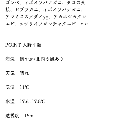
ゴンベ、イボイソバナガニ、タコの交
接、ゼブラガニ、イボイソバナガニ、
アマミスズメダイyg、アカホシカクレ
エビ、カザリイソギンチャクエビ　etc
POINT 大野平瀬
海況　穏やか/北西の風あり
天気　晴れ
気温　11℃
水温　17.6~17.8℃
透視度　15m