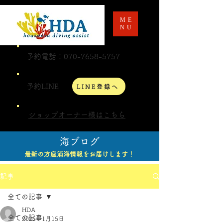
ME
NU
予約電話：
070-7658-5757
予約LINE
LINE登録へ
ショップオーナー様はこちら
海ブログ
最新の方座浦海情報をお届けします！
記事
全ての記事
HDA
全ての記事
2025年1月15日