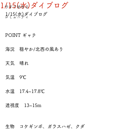
1/15(水)ダイブログ
今すぐ始める
1/15(水)ダイブログ
コミュニティ
POINT ギャチ
海況　穏やか/北西の風あり
天気　晴れ
気温　9℃
水温　17.4~17.8℃
透視度　13~15m
生物　コケギンポ、ガラスハゼ、クダ