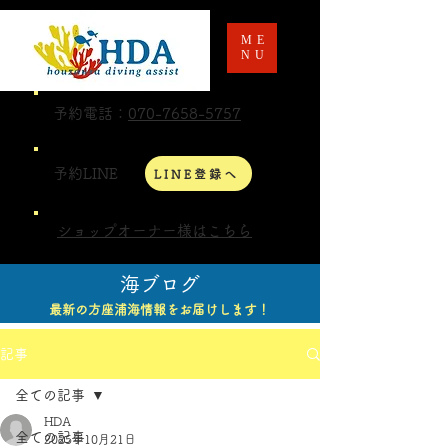
ME
NU
予約電話：
070-7658-5757
予約LINE
LINE登録へ
ショップオーナー様はこちら
海ブログ
最新の方座浦海情報をお届けします！
記事
全ての記事
HDA
全ての記事
2025年10月21日