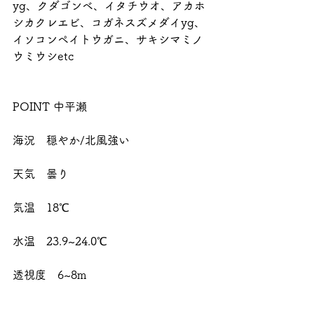
yg、クダゴンベ、イタチウオ、アカホ
シカクレエビ、コガネスズメダイyg、
イソコンペイトウガニ、サキシマミノ
ウミウシetc
POINT 中平瀬
海況　穏やか/北風強い
天気　曇り
気温　18℃
水温　23.9~24.0℃
透視度　6~8m