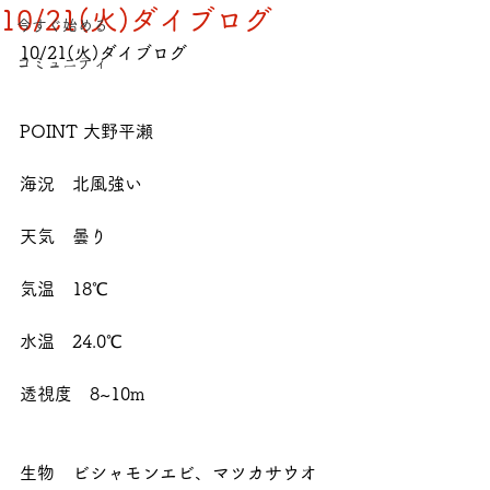
10/21(火)ダイブログ
今すぐ始める
10/21(火)ダイブログ
コミュニティ
POINT 大野平瀬
海況　北風強い
天気　曇り
気温　18℃
水温　24.0℃
透視度　8~10m
生物　ビシャモンエビ、マツカサウオ