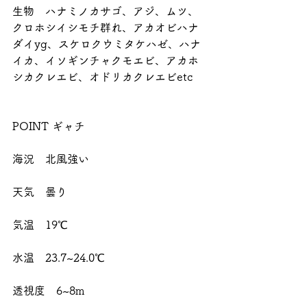
生物　ハナミノカサゴ、アジ、ムツ、
クロホシイシモチ群れ、アカオビハナ
ダイyg、スケロクウミタケハゼ、ハナ
イカ、イソギンチャクモエビ、アカホ
シカクレエビ、オドリカクレエビetc
POINT ギャチ
海況　北風強い
天気　曇り
気温　19℃
水温　23.7~24.0℃
透視度　6~8m