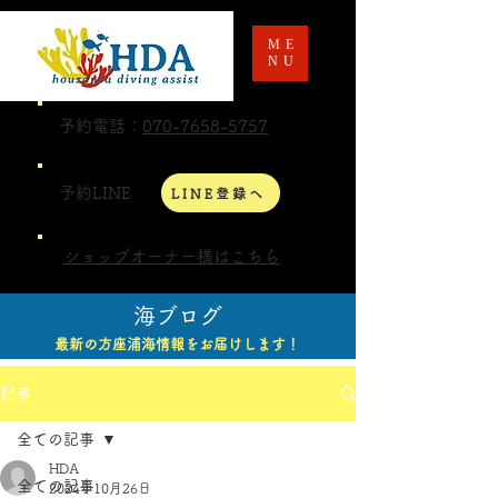
ME
NU
予約電話：
070-7658-5757
予約LINE
LINE登録へ
ショップオーナー様はこちら
海ブログ
最新の方座浦海情報をお届けします！
記事
全ての記事
HDA
全ての記事
2024年10月26日