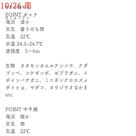
10/26 雨
今すぐ始める
POINT ギャチ
コミュニティ
海況　波小
天気　曇りのち雨
気温　22℃
水温 24.3~24.7℃
透視度　5～6ｍ
生物　オオモンカエルアンコウ、クダ
ゴンベ、コケギンポ、ゼブラガニ、イ
ボイソバナガニ、ミツボシクロスズメ
ダイｙｇ、マダコ、ヨウジウオなかま
etc
POINT 中平瀬
海況　穏か
天気　雨
気温　22℃