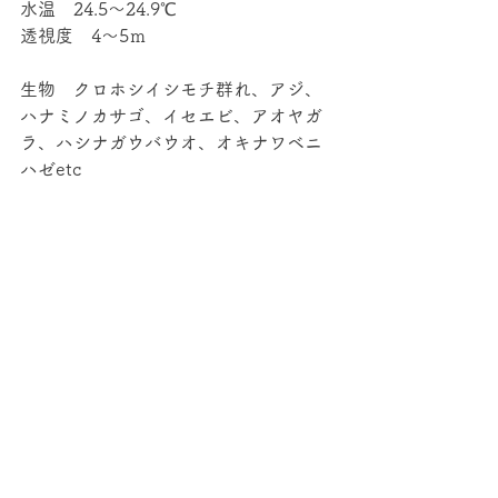
水温　24.5～24.9℃
透視度　4～5ｍ
生物　クロホシイシモチ群れ、アジ、
ハナミノカサゴ、イセエビ、アオヤガ
ラ、ハシナガウバウオ、オキナワベニ
ハゼetc