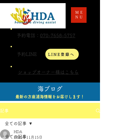
ME
NU
予約電話：
070-7658-5757
予約LINE
LINE登録へ
ショップオーナー様はこちら
海ブログ
最新の方座浦海情報をお届けします！
記事
全ての記事
HDA
全ての記事
2025年11月15日