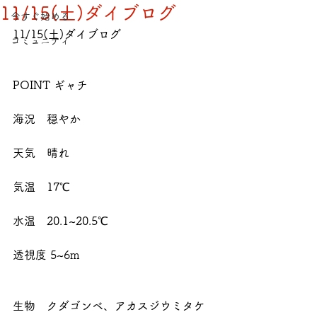
11/15(土)ダイブログ
今すぐ始める
11/15(土)ダイブログ
コミュニティ
POINT ギャチ
海況　穏やか
天気　晴れ
気温　17℃
水温　20.1~20.5℃
透視度 5~6m
生物　クダゴンベ、アカスジウミタケ