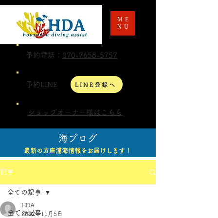
ME
NU
予約電話：
070-7658-5757
予約LINE
LINE登録へ
ショップオーナー様はこちら
海ブログ
最新の方座浦海情報をお届けします！
記事
全ての記事
HDA
全ての記事
2022年11月5日