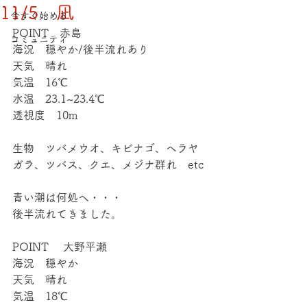
11/5 凪
今すぐ始める
POINT　赤島
コミュニティ
海況　穏やか/後半流れあり
天気　晴れ
気温　16℃
水温　23.1~23.4℃
透視度　10m
生物　ツバメウオ、キビナゴ、ヘラヤ
ガラ、ツバス、クエ、メジナ群れ　etc
青い潮は何処へ・・・
後半流れてきました。
POINT 　大野平瀬
海況　穏やか
天気　晴れ
気温　18℃