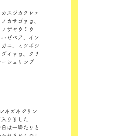
アカスジカクレエ
ミノカサゴｙｇ、
ツノザヤウミウ
メハゼペア、イソ
ウガニ、ミツボシ
メダイｙｇ、クリ
ナーシュリンプ
ヒレネガネジリン
て入りました
今日は一瞬たりと
かかれませんでし