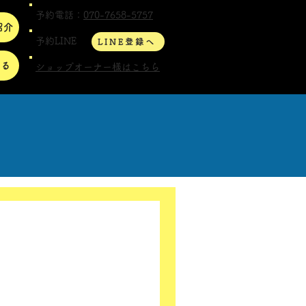
予約電話：
070-7658-5757
紹介
予約LINE
LINE登録へ
する
ショップオーナー様はこちら