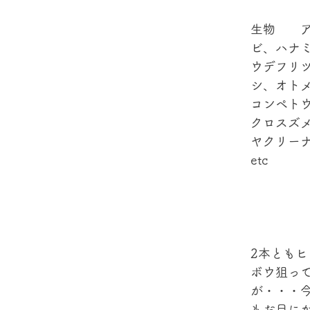
生物　　
ビ、ハナ
ウデフリ
シ、オト
コンペト
クロスズ
ヤクリー
etc
2本とも
ボウ狙っ
が・・・
もお目に