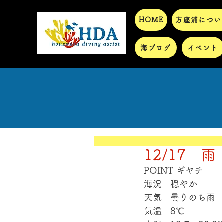
HOME
方座浦につい
海ブログ
イベント
12/17 雨
POINT ギヤチ
海況　穏やか
天気　曇りのち雨
気温　8℃