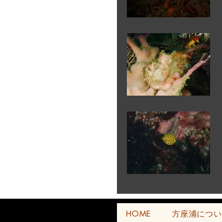
HOME
方座浦につい