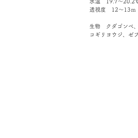
水温　19.7～20.2
透視度　12～13ｍ
生物　クダゴンベ
コギリヨウジ、ゼブ