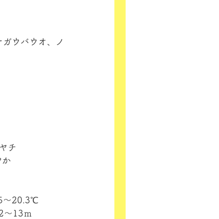
ナガウバウオ、ノ
ギヤチ
やか
5～20.3℃
2～13ｍ