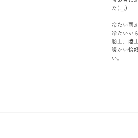
た(:_;)
冷たい雨
冷たいい
船上、陸
暖かい恰
い。