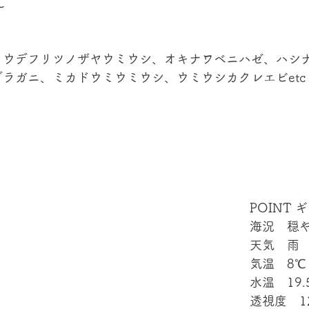
℃
、ウデフリツノザヤウミウシ、オキナワベニハゼ、ハシ
ラガニ、ミカドウミウミウシ、ウミウシカクレエビetc
POINT 
海況　穏
天気　雨
気温　8℃
水温　19.
透視度　1