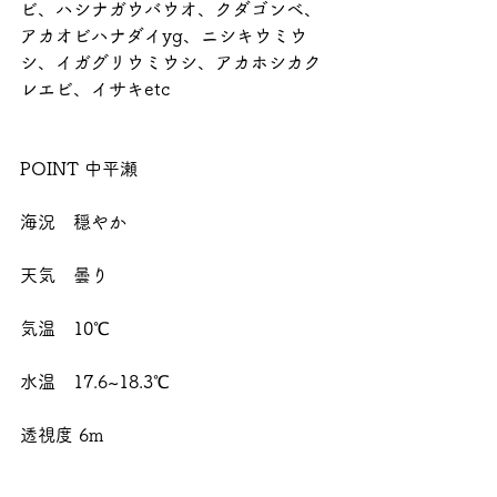
ビ、ハシナガウバウオ、クダゴンベ、
アカオビハナダイyg、ニシキウミウ
シ、イガグリウミウシ、アカホシカク
レエビ、イサキetc
POINT 中平瀬
海況　穏やか
天気　曇り
気温　10℃
水温　17.6~18.3℃
透視度 6m