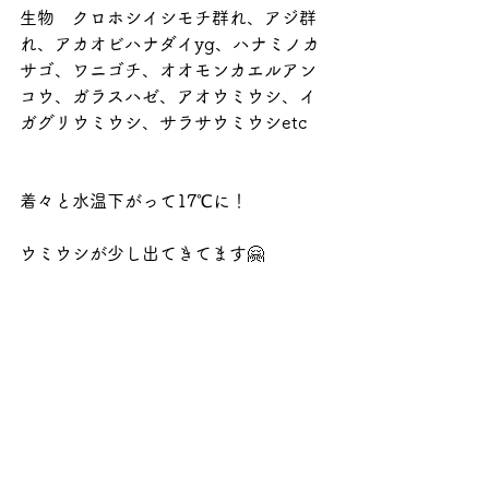
生物　クロホシイシモチ群れ、アジ群
れ、アカオビハナダイyg、ハナミノカ
サゴ、ワニゴチ、オオモンカエルアン
コウ、ガラスハゼ、アオウミウシ、イ
ガグリウミウシ、サラサウミウシetc
着々と水温下がって17℃に！
ウミウシが少し出てきてます🤗