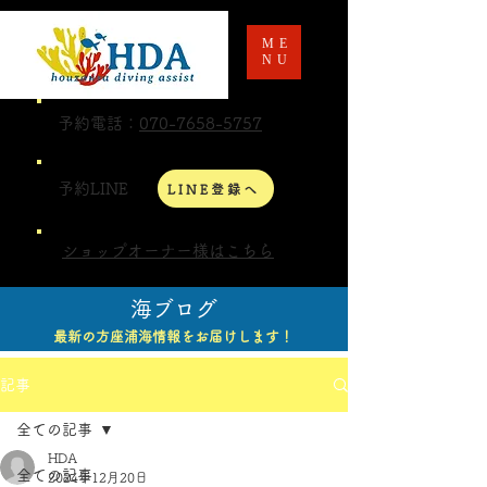
ME
NU
予約電話：
070-7658-5757
予約LINE
LINE登録へ
ショップオーナー様はこちら
海ブログ
最新の方座浦海情報をお届けします！
記事
全ての記事
HDA
全ての記事
2024年12月20日