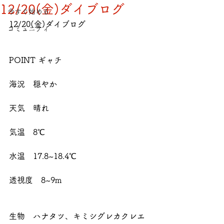
12/20(金)ダイブログ
今すぐ始める
12/20(金)ダイブログ
コミュニティ
POINT ギャチ
海況　穏やか
天気　晴れ
気温　8℃
水温　17.8~18.4℃
透視度　8~9m
生物　ハナタツ、キミシグレカクレエ