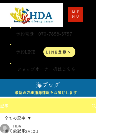
ME
NU
予約電話：
070-7658-5757
予約LINE
LINE登録へ
ショップオーナー様はこちら
海ブログ
最新の方座浦海情報をお届けします！
記事
全ての記事
HDA
全ての記事
2024年2月12日