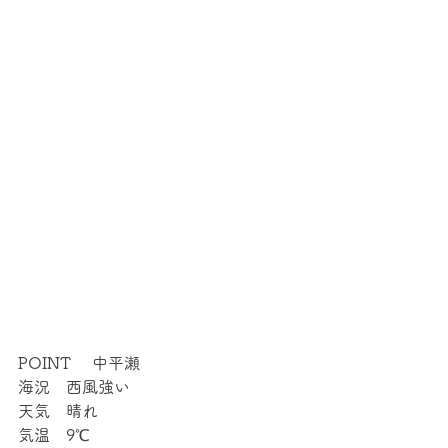
POINT 　中平瀬
海況　西風強い
天気　晴れ
気温　9℃