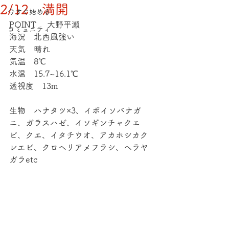
2/12 満開
今すぐ始める
POINT 　大野平瀬
コミュニティ
海況　北西風強い
天気　晴れ
気温　8℃
水温　15.7~16.1℃
透視度　13m
生物　ハナタツ×3、イボイソバナガ
ニ、ガラスハゼ、イソギンチャクエ
ビ、クエ、イタチウオ、アカホシカク
レエビ、クロヘリアメフラシ、ヘラヤ
ガラetc