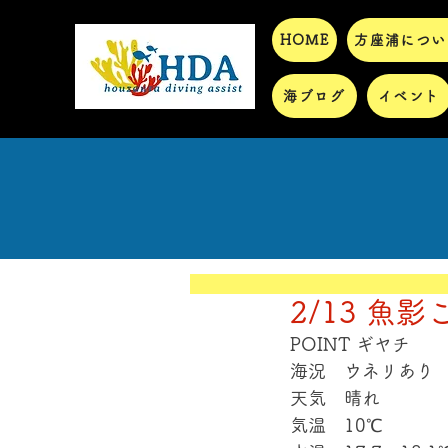
HOME
方座浦につい
海ブログ
イベント
2/13 魚影
POINT ギヤチ
海況　ウネリあり
天気　晴れ
気温　10℃