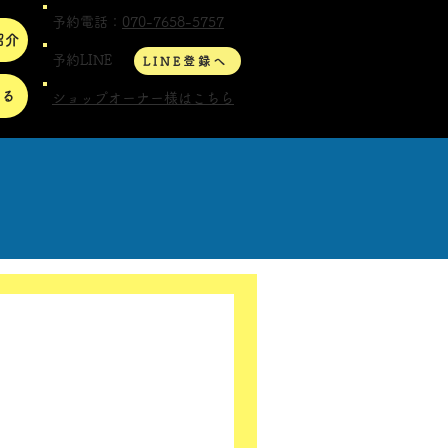
予約電話：
070-7658-5757
紹介
予約LINE
LINE登録へ
する
ショップオーナー様はこちら