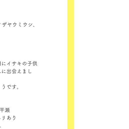
ノザヤウミウシ、
期にイサキの子供
れに出会えまし
ようです。
中平瀬
ネリあり
れ