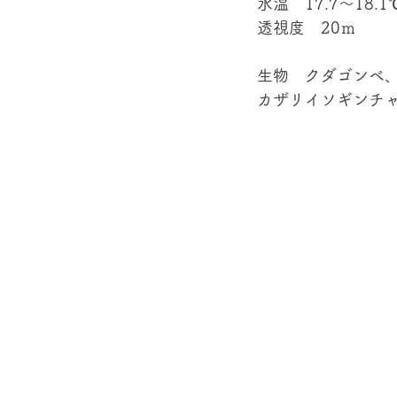
水温　17.7～18.1
透視度　20ｍ
生物　クダゴンベ
カザリイソギンチャ