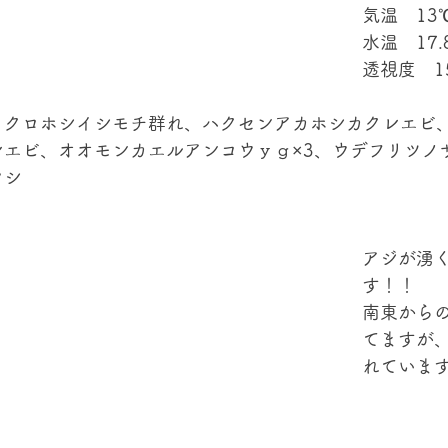
気温　13
水温　17.
透視度　1
、クロホシイシモチ群れ、ハクセンアカホシカクレエビ
レエビ、オオモンカエルアンコウｙｇ×3、ウデフリツノ
ウシ
アジが湧
す！！
南東から
てますが
れていま