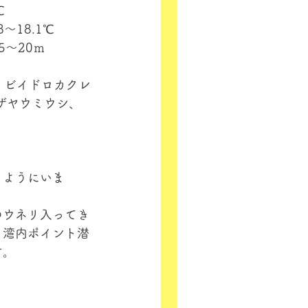
℃
8～18.1℃
5～20ｍ
、ビイドロカクレ
ザヤウミウシ、
くようにいま
のウネリ入ってき
、湾内ポイント潜
す。