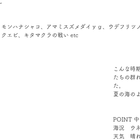
℃
、モンハナシャコ、アマミスズメダイｙｇ、ウデフリツ
クエビ、キタマクラの戦い etc
こんな時
たちの群
た。
夏の海の
POINT 
海況　ウ
天気　晴