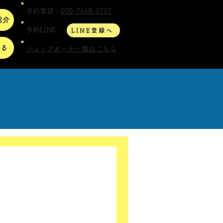
予約電話：
070-7658-5757
紹介
予約LINE
LINE登録へ
する
ショップオーナー様はこちら