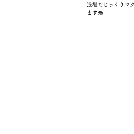
浅場でじっくりマ
ます🪼