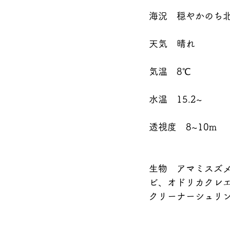
海況　穏やかのち
天気　晴れ
気温　8℃
水温　15.2~
透視度　8~10m
生物　アマミスズ
ビ、オドリカクレ
クリーナーシュリン