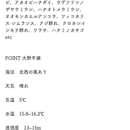
ビ、アカオビハナダイ、ウデフリツノ
ザヤウミウシ、ハナオトメウミウシ、
オオモンカエルアンコウ、フィコカリ
ス·シムランス、アジ群れ、クロホシイ
シモチ群れ、ワラサ、ハナミノカサゴ
etc
POINT 大野平瀬
海況　北西の風あり
天気　晴れ
気温　5℃
水温　15.8~16.2℃
透視度　13~15m