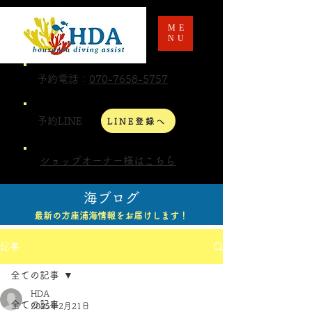
ME
NU
予約電話：
070-7658-5757
予約LINE
LINE登録へ
ショップオーナー様はこちら
海ブログ
最新の方座浦海情報をお届けします！
記事
全ての記事
HDA
全ての記事
2025年2月21日