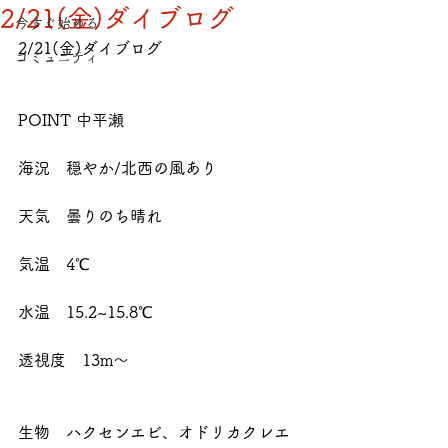
2/21(金)ダイブログ
今すぐ始める
2/21(金)ダイブログ
コミュニティ
POINT 中平瀬
海況　穏やか/北西の風あり
天気　曇りのち晴れ
気温　4℃
水温　15.2~15.8℃
透視度　13m～
生物　ハクセンエビ、オドリカクレエ