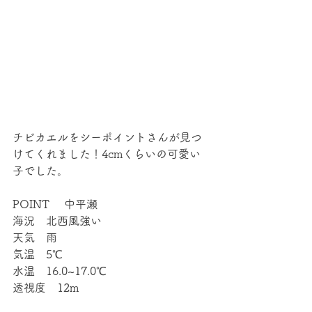
チビカエルをシーポイントさんが見つ
けてくれました！4cmくらいの可愛い
子でした。
POINT 　中平瀬
海況　北西風強い
天気　雨
気温　5℃
水温　16.0~17.0℃
透視度　12m