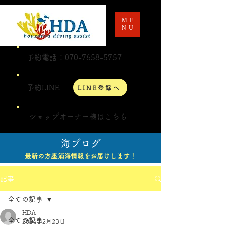
ME
NU
予約電話：
070-7658-5757
予約LINE
LINE登録へ
ショップオーナー様はこちら
海ブログ
最新の方座浦海情報をお届けします！
記事
全ての記事
HDA
全ての記事
2024年2月23日