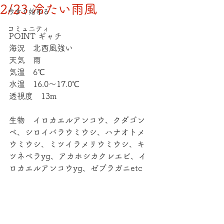
2/23 冷たい雨風
今すぐ始める
コミュニティ
POINT ギャチ
海況　北西風強い
天気　雨
気温　6℃
水温　16.0～17.0℃
透視度　13m
生物　イロカエルアンコウ、クダゴン
ベ、シロイバラウミウシ、ハナオトメ
ウミウシ、ミツイラメリウミウシ、キ
ツネベラyg、アカホシカクレエビ、イ
ロカエルアンコウyg、ゼブラガニetc