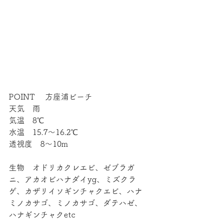
POINT 　方座浦ビーチ
天気　雨
気温　8℃
水温　15.7～16.2℃
透視度　8～10m
生物　オドリカクレエビ、ゼブラガ
ニ、アカオビハナダイyg、ミズクラ
ゲ、カザリイソギンチャクエビ、ハナ
ミノカサゴ、ミノカサゴ、ダテハゼ、
ハナギンチャクetc