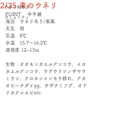
2/25 東のウネリ
今すぐ始める
POINT 　中平瀬
コミュニティ
海況　ウネリあり/東風
天気　雨
気温　8℃
水温　15.7～16.2℃
透視度 12~13ｍ
生物　オオモンカエルアンコウ、イロ
カエルアンコウ、ウデウリツノザヤウ
ミウシ、クロホシイシモチ群れ、アカ
オビハナダイyg、サザナミフグ、オド
リカクレエビetc