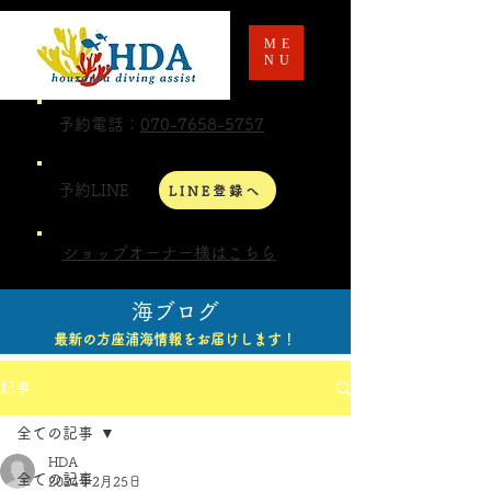
ME
NU
予約電話：
070-7658-5757
予約LINE
LINE登録へ
ショップオーナー様はこちら
海ブログ
最新の方座浦海情報をお届けします！
記事
全ての記事
HDA
全ての記事
2024年2月25日