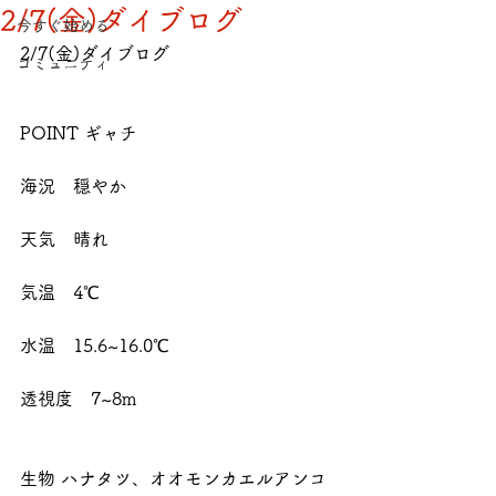
2/7(金)ダイブログ
今すぐ始める
2/7(金)ダイブログ
コミュニティ
POINT ギャチ
海況　穏やか
天気　晴れ
気温　4℃
水温　15.6~16.0℃
透視度　7~8m
生物 ハナタツ、オオモンカエルアンコ