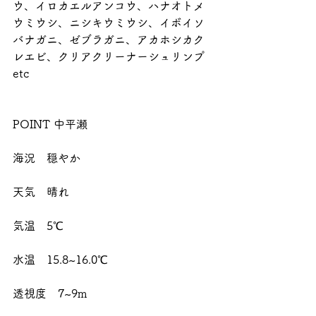
ウ、イロカエルアンコウ、ハナオトメ
ウミウシ、ニシキウミウシ、イボイソ
バナガニ、ゼブラガニ、アカホシカク
レエビ、クリアクリーナーシュリンプ
etc
POINT 中平瀬
海況　穏やか
天気　晴れ
気温　5℃
水温　15.8~16.0℃
透視度　7~9m