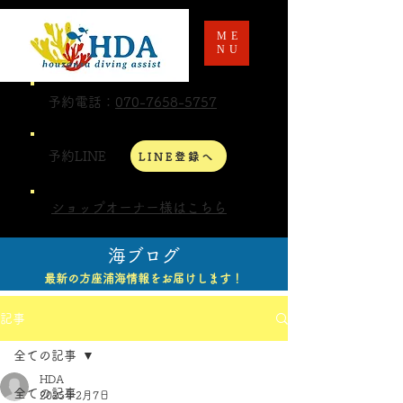
ME
NU
予約電話：
070-7658-5757
予約LINE
LINE登録へ
ショップオーナー様はこちら
海ブログ
最新の方座浦海情報をお届けします！
記事
全ての記事
HDA
全ての記事
2025年2月7日