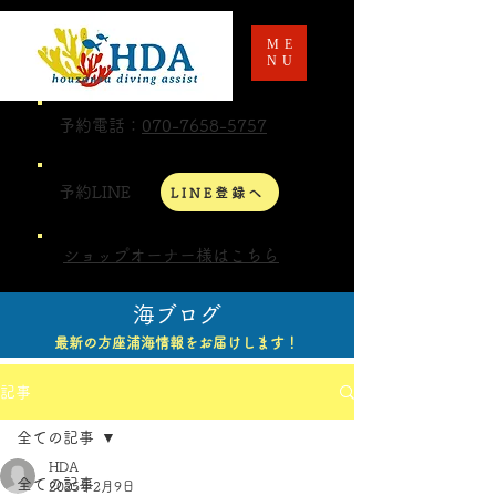
ME
NU
予約電話：
070-7658-5757
予約LINE
LINE登録へ
ショップオーナー様はこちら
海ブログ
最新の方座浦海情報をお届けします！
記事
全ての記事
HDA
全ての記事
2025年2月9日