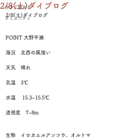
2/8(土)ダイブログ
今すぐ始める
2/8(土)ダイブログ
コミュニティ
POINT 大野平瀬
海況　北西の風強い
天気　晴れ
気温　3℃
水温 　15.3~15.5℃
透視度　7~8m
生物　イロカエルアンコウ、オルトマ