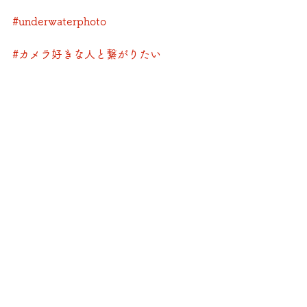
#underwaterphoto
#カメラ好きな人と繋がりたい
#padi
#名古屋から行ける海
#大阪から行ける
すべて表示
最新記事