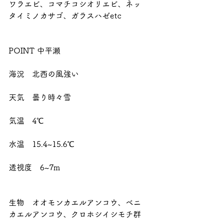
ワラエビ、コマチコシオリエビ、ネッ
タイミノカサゴ、ガラスハゼetc
POINT 中平瀬
海況　北西の風強い
天気　曇り時々雪
気温　4℃
水温　15.4~15.6℃
透視度　6~7m
生物　オオモンカエルアンコウ、ベニ
カエルアンコウ、クロホシイシモチ群