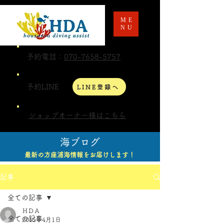
ME
NU
予約電話：
070-7658-5757
予約LINE
LINE登録へ
ショップオーナー様はこちら
海ブログ
最新の方座浦海情報をお届けします！
記事
全ての記事
ＨＤＡ
全ての記事
2015年4月1日