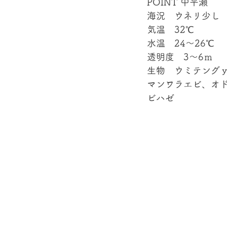
POINT 中平瀬 
海況　ウネリ少し 
気温　32℃ 
水温　24～26℃ 
透明度　3～6ｍ 
生物　ウミテング
マンワラエビ、オ
ビハゼ 