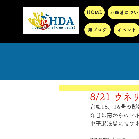
HOME
方座浦につい
海ブログ
イベント
8/21 ウ
台風15、16号の影
昨日は南からのウ
中平瀬浅場にもウネリ