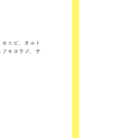
イセエビ、オルト
ヒフキヨウジ、サ