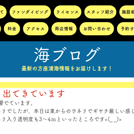
て
ファンダイビング
ライセンス
スタッフ紹介
施設
料金
アクセス
周辺情報
お問い合わせ
予約
海ブログ
最新の方座浦海情報をお届けします！
ネリ出てきています
響でています。 
ネリでしたが、本日は東からのウネリでギヤチ厳しい感じ
入り透明度も3～4ｍといったところです<(_ _)> 