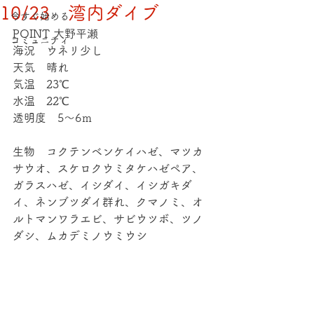
10/23 湾内ダイブ
今すぐ始める
POINT 大野平瀬 
コミュニティ
海況　ウネリ少し 
天気　晴れ 
気温　23℃ 
水温　22℃ 
透明度　5～6ｍ 
生物　コクテンベンケイハゼ、マツカ
サウオ、スケロクウミタケハゼペア、
ガラスハゼ、イシダイ、イシガキダ
イ、ネンブツダイ群れ、クマノミ、オ
ルトマンワラエビ、サビウツボ、ツノ
ダシ、ムカデミノウミウシ 