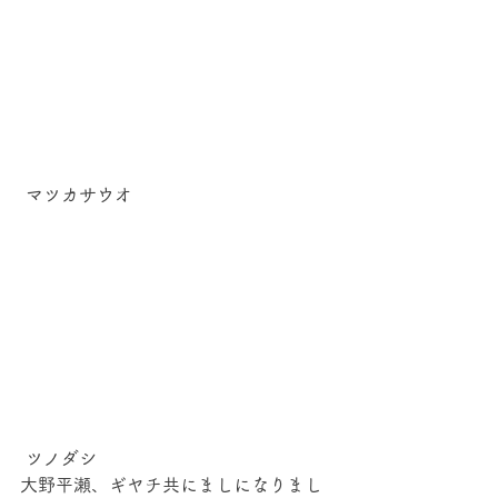
 マツカサウオ 
 ツノダシ 
大野平瀬、ギヤチ共にましになりまし