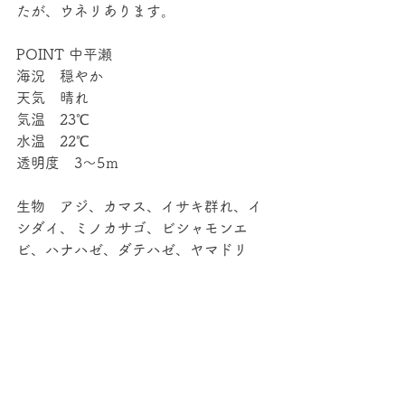
たが、ウネリあります。 
POINT 中平瀬 
海況　穏やか 
天気　晴れ 
気温　23℃ 
水温　22℃ 
透明度　3～5ｍ 
生物　アジ、カマス、イサキ群れ、イ
シダイ、ミノカサゴ、ビシャモンエ
ビ、ハナハゼ、ダテハゼ、ヤマドリ 