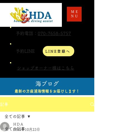
ME
NU
予約電話：
070-7658-5757
予約LINE
LINE登録へ
ショップオーナー様はこちら
海ブログ
最新の方座浦海情報をお届けします！
記事
全ての記事
ＨＤＡ
全ての記事
2015年10月23日