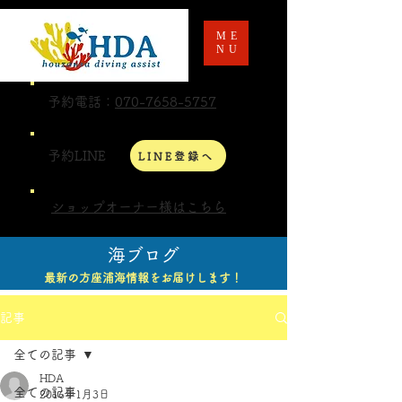
ME
NU
予約電話：
070-7658-5757
予約LINE
LINE登録へ
ショップオーナー様はこちら
海ブログ
最新の方座浦海情報をお届けします！
記事
全ての記事
HDA
全ての記事
2016年1月3日