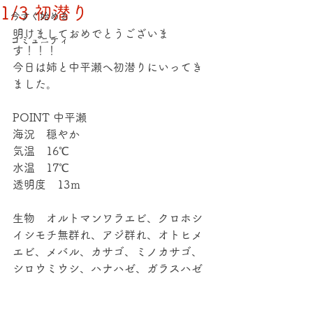
1/3 初潜り
今すぐ始める
明けましておめでとうございま
コミュニティ
す！！！ 
今日は姉と中平瀬へ初潜りにいってき
ました。 
POINT 中平瀬 
海況　穏やか 
気温　16℃ 
水温　17℃ 
透明度　13ｍ 
生物　オルトマンワラエビ、クロホシ
イシモチ無群れ、アジ群れ、オトヒメ
エビ、メバル、カサゴ、ミノカサゴ、
シロウミウシ、ハナハゼ、ガラスハゼ 