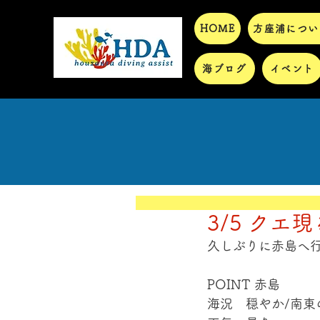
HOME
方座浦につい
海ブログ
イベント
3/5 クエ現
久しぶりに赤島へ行
POINT 赤島 
海況　穏やか/南東