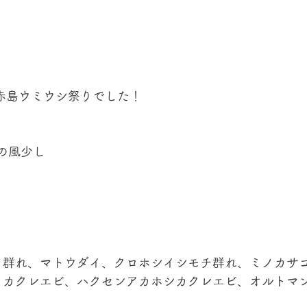
赤島ウミウシ祭りでした！ 
の風少し 
イ群れ、マトウダイ、クロホシイシモチ群れ、ミノカサ
リカクレエビ、ハクセンアカホシカクレエビ、オルトマ