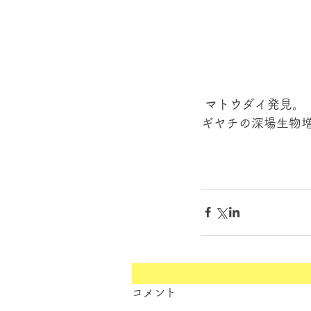
 マトウダイ発見。 
ギヤチの深場生物増
コメント