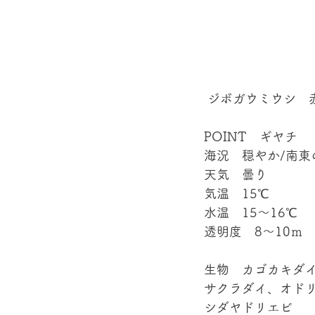
 ジボガウミウシ　
POINT　ギヤチ 
海況　穏やか/南東
天気　曇り 
気温　15℃ 
水温　15～16℃ 
透明度　8～10ｍ 
生物　カゴカキダ
サクラダイ、オド
シダヤドリエビ 