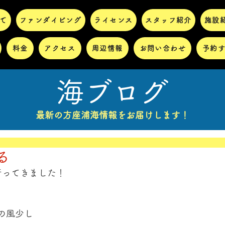
て
ファンダイビング
ライセンス
スタッフ紹介
施設
料金
アクセス
周辺情報
お問い合わせ
予約
海ブログ
最新の方座浦海情報をお届けします！
る
ってきました！ 
の風少し 