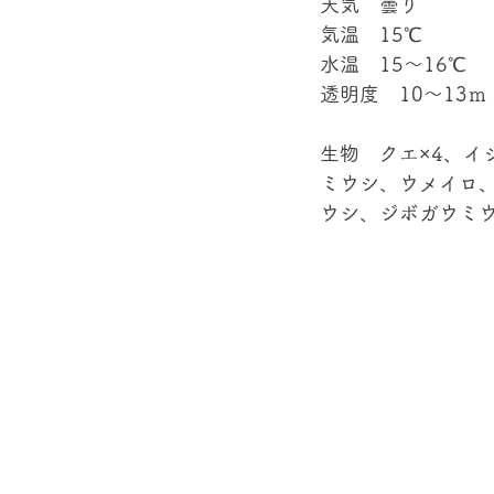
天気　曇り 
気温　15℃ 
水温　15～16℃ 
透明度　10～13ｍ 
生物　クエ×4、イ
ミウシ、ウメイロ
ウシ、ジボガウミウ