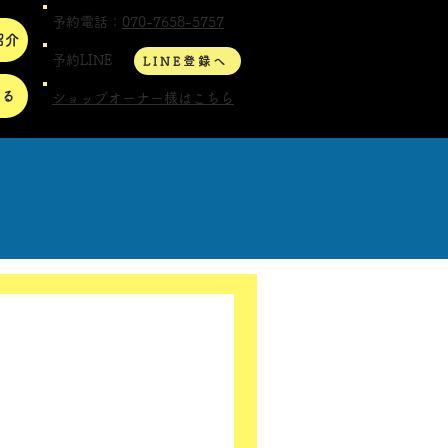
予約電話：
070-7658-5757
紹介
予約LINE
LINE登録へ
する
ショップオーナー様はこちら