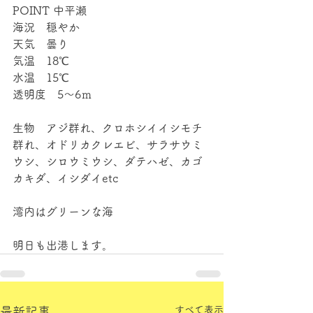
POINT 中平瀬
海況　穏やか
天気　曇り
気温　18℃
水温　15℃
透明度　5～6ｍ
生物　アジ群れ、クロホシイイシモチ
群れ、オドリカクレエビ、サラサウミ
ウシ、シロウミウシ、ダテハゼ、カゴ
カキダ、イシダイetc
湾内はグリーンな海
明日も出港します。
すべて表示
最新記事