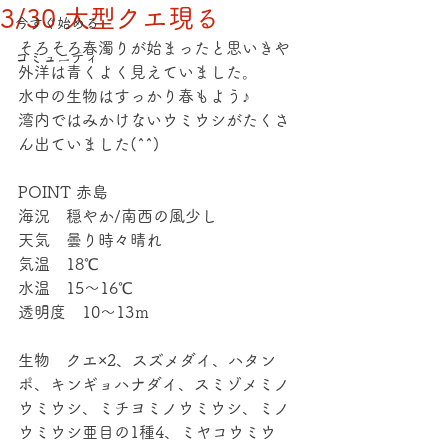
3/30 大型クエ現る
今すぐ始める
そろそろ春濁りが始まったと思いきや
コミュニティ
外洋は青くよく見えていました。
水中の生物はすっかり春もよう♪
湾内ではみかけないウミウシがたくさ
ん出ていました(^^)
POINT 赤島
海況　穏やか/南西の風少し
天気　曇り時々晴れ
気温　18℃
水温　15～16℃
透明度　10～13ｍ
生物　クエ×2、スズメダイ、ハタン
ポ、キンギョハナダイ、スミゾメミノ
ウミウシ、ミチヨミノウミウシ、ミノ
ウミウシ亜目の1種4、ミヤコウミウ