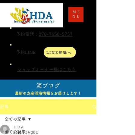
ME
NU
予約電話：
070-7658-5757
予約LINE
LINE登録へ
ショップオーナー様はこちら
海ブログ
最新の方座浦海情報をお届けします！
記事
全ての記事
ＨＤＡ
全ての記事
2016年3月30日