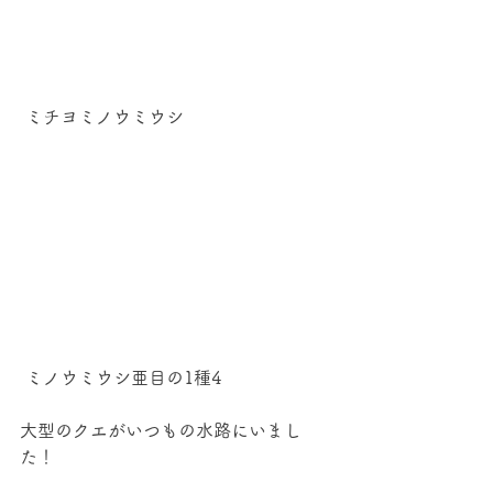
 ミチヨミノウミウシ
 ミノウミウシ亜目の1種4
大型のクエがいつもの水路にいまし
た！