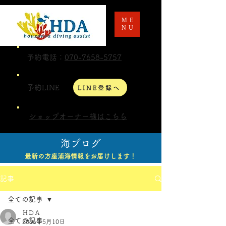
ME
NU
予約電話：
070-7658-5757
予約LINE
LINE登録へ
ショップオーナー様はこちら
海ブログ
最新の方座浦海情報をお届けします！
記事
全ての記事
ＨＤＡ
全ての記事
2016年5月10日