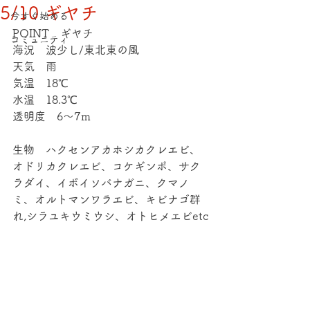
5/10 ギヤチ
今すぐ始める
POINT　ギヤチ
コミュニティ
海況　波少し/東北東の風
天気　雨
気温　18℃
水温　18.3℃
透明度　6～7ｍ
生物　ハクセンアカホシカクレエビ、
オドリカクレエビ、コケギンポ、サク
ラダイ、イボイソバナガニ、クマノ
ミ、オルトマンワラエビ、キビナゴ群
れ,シラユキウミウシ、オトヒメエビetc