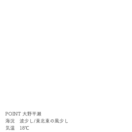
POINT 大野平瀬
海況　波少し/東北東の風少し
気温　18℃