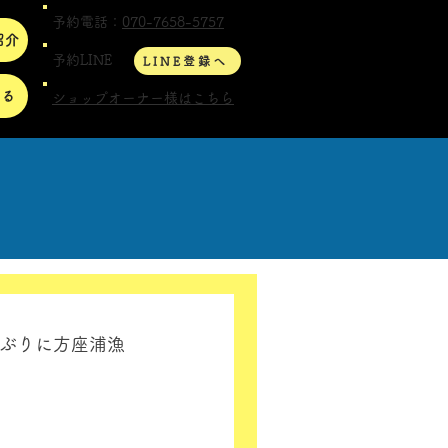
予約電話：
070-7658-5757
紹介
予約LINE
LINE登録へ
する
ショップオーナー様はこちら
年ぶりに方座浦漁