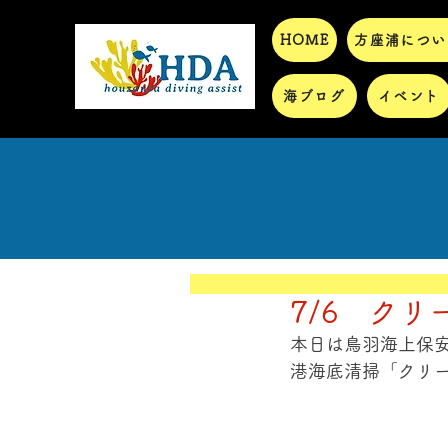
HOME
方座浦につい
海ブログ
イベント
7/6 ク
本日は鳥羽海上保
港海底清掃「クリ