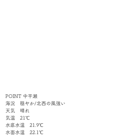
POINT 中平瀬
海況　穏やか/北西の風強い
天気　晴れ
気温　21℃
水底水温　21.9℃
水面水温　22.1℃