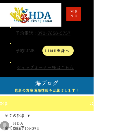
ME
NU
予約電話：
070-7658-5757
予約LINE
LINE登録へ
ショップオーナー様はこちら
海ブログ
最新の方座浦海情報をお届けします！
記事
全ての記事
ＨＤＡ
全ての記事
2016年10月29日