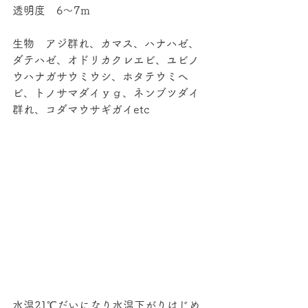
透明度　6～7ｍ
生物　アジ群れ、カマス、ハナハゼ、
ダテハゼ、オドリカクレエビ、ユビノ
ウハナガサウミウシ、ホタテウミヘ
ビ、トノサマダイｙｇ、ネンブツダイ
群れ、コダマウサギガイetc
水温21℃だいになり水温下がりはじめ