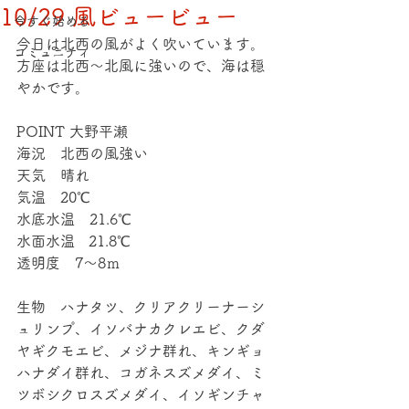
10/29 風ビュービュー
今すぐ始める
今日は北西の風がよく吹いています。
コミュニティ
方座は北西～北風に強いので、海は穏
やかです。
POINT 大野平瀬
海況　北西の風強い
天気　晴れ
気温　20℃
水底水温　21.6℃
水面水温   21.8℃
透明度　7～8ｍ
生物　ハナタツ、クリアクリーナーシ
ュリンプ、イソバナカクレエビ、クダ
ヤギクモエビ、メジナ群れ、キンギョ
ハナダイ群れ、コガネスズメダイ、ミ
ツボシクロスズメダイ、イソギンチャ