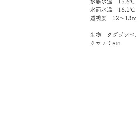
水底水温　15.6℃
水面水温　16.1℃
透視度　12～13ｍ
生物　クダゴンベ
クマノミetc