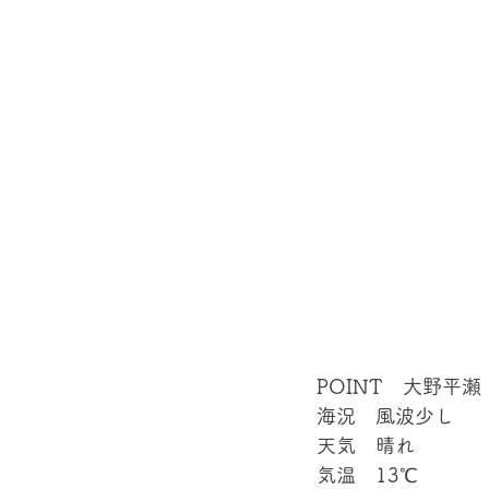
POINT　大野平瀬
海況　風波少し
天気　晴れ
気温　13℃