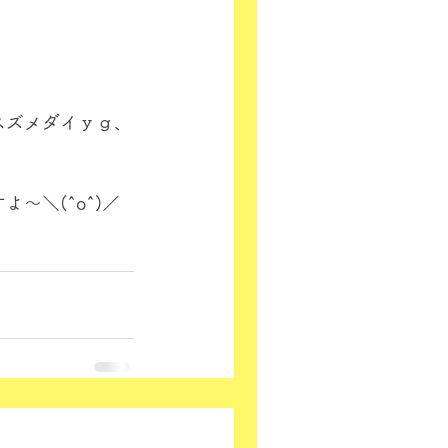
スズメダイｙｇ、
～＼(^o^)／