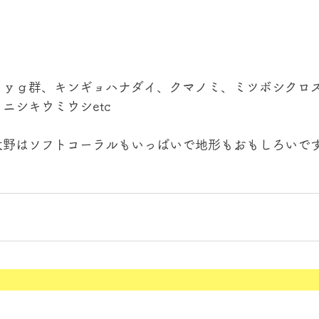
イｙｇ群、キンギョハナダイ、クマノミ、ミツボシクロ
ニシキウミウシetc
野はソフトコーラルもいっぱいで地形もおもしろいですよ