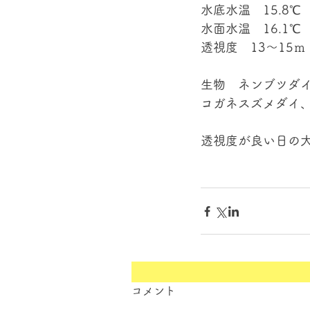
水底水温　15.8℃
水面水温　16.1℃
透視度　13～15ｍ
生物　ネンブツダ
コガネスズメダイ、
透視度が良い日の大
コメント