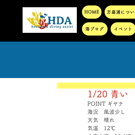
HOME
方座浦につい
海ブログ
イベント
1/20 青い
POINT ギヤチ
海況　風波少し
天気　晴れ
気温　12℃