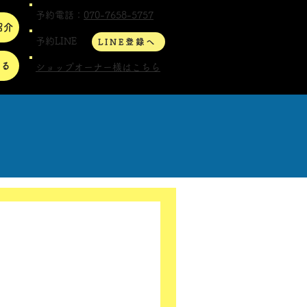
予約電話：
070-7658-5757
紹介
予約LINE
LINE登録へ
する
ショップオーナー様はこちら