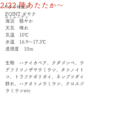
2/22 陸あたたか～
今すぐ始める
POINT ギヤチ
コミュニティ
海況　穏やか
天気　晴れ
気温　10℃
水温　16.9～17.3℃
透視度　10ｍ
生物　ハナイカペア、クダゴンベ、ウ
デフリツノザヤウミウシ、タツノイト
コ、トラフケボリガイ、ネンブツダイ
群れ、ハナオトメウミウシ、クロスジ
ウミウシetc