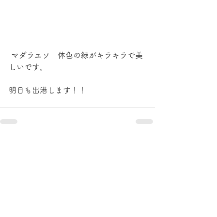
 マダラエソ　体色の緑がキラキラで美
しいです。
明日も出港します！！
すべて表示
最新記事