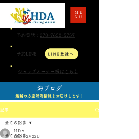
ME
NU
予約電話：
070-7658-5757
予約LINE
LINE登録へ
ショップオーナー様はこちら
海ブログ
最新の方座浦海情報をお届けします！
記事
全ての記事
ＨＤＡ
全ての記事
2019年2月22日