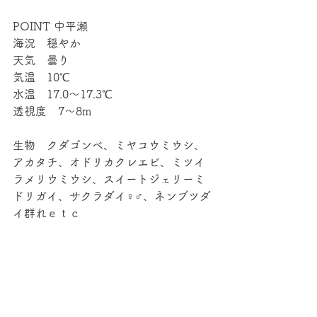
POINT 中平瀬
海況　穏やか
天気　曇り
気温　10℃
水温　17.0～17.3℃
透視度　7～8m
生物　クダゴンベ、ミヤコウミウシ、
アカタチ、オドリカクレエビ、ミツイ
ラメリウミウシ、スイートジェリーミ
ドリガイ、サクラダイ♀♂、ネンブツダ
イ群れｅｔｃ