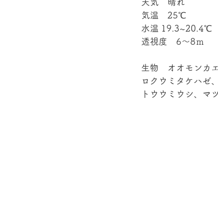
天気　晴れ
気温　25℃
水温 19.3~20.4℃
透視度　6～8ｍ
生物　オオモンカ
ロクウミタケハゼ
トウウミウシ、マツ