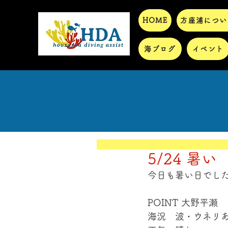
HOME
方座浦につい
海ブログ
イベント
5/24 暑い
今日も暑い日でし
POINT 大野平瀬
海況　波・ウネリ