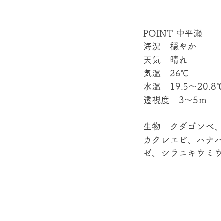
POINT 中平瀬
海況　穏やか
天気　晴れ
気温　26℃
水温　19.5～20.8
透視度　3～5ｍ
生物　クダゴンベ
カクレエビ、ハナ
ゼ、シラユキウミウ