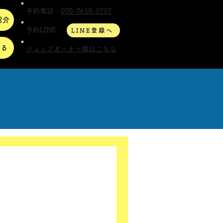
予約電話：
070-7658-5757
紹介
予約LINE
LINE登録へ
する
ショップオーナー様はこちら