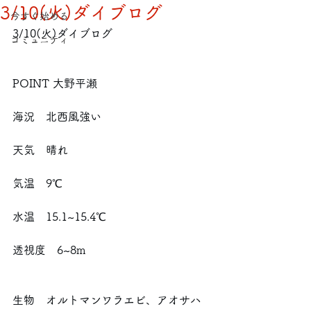
3/10(火)ダイブログ
今すぐ始める
3/10(火)ダイブログ
コミュニティ
POINT 大野平瀬
海況　北西風強い
天気　晴れ
気温　9℃
水温　15.1~15.4℃
透視度　6~8m
生物　オルトマンワラエビ、アオサハ