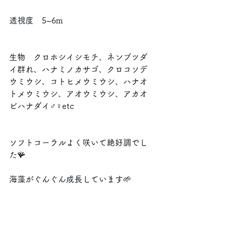
透視度　5~6m
生物　クロホシイシモチ、ネンブツダ
イ群れ、ハナミノカサゴ、クロコソデ
ウミウシ、コトヒメウミウシ、ハナオ
トメウミウシ、アオウミウシ、アカオ
ビハナダイ♂♀etc
ソフトコーラルよく咲いて絶好調でし
た🪸
海藻がぐんぐん成長しています🌱