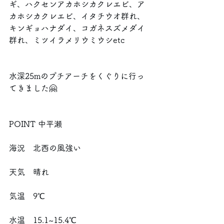
ギ、ハクセンアカホシカクレエビ、ア
カホシカクレエビ、イタチウオ群れ、
キンギョハナダイ、コガネスズメダイ
群れ、ミツイラメリウミウシetc
水深25mのプチアーチをくぐりに行っ
てきました🤗
POINT 中平瀬
海況　北西の風強い
天気　晴れ
気温　9℃
水温　15.1~15.4℃