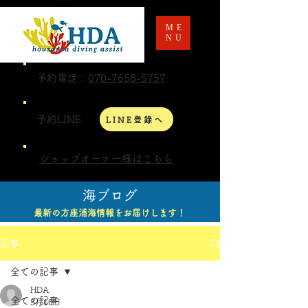
ME
NU
予約電話：
070-7658-5757
予約LINE
LINE登録へ
ショップオーナー様はこちら
海ブログ
最新の方座浦海情報をお届けします！
記事
全ての記事
HDA
全ての記事
3月10日