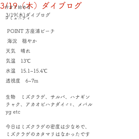
3/19（木）ダイブログ
今すぐ始める
3/19(木)ダイブログ
コミュニティ
 POINT 方座浦ビーチ
 海況　穏やか 
天気　晴れ 
気温　13℃ 
水温　15.1~15.4℃ 
透視度　6~7m 
生物　ミズクラゲ、サルパ、ハナギン
チャク、アカオビハナダイ♂♀、メバル
yg etc 
今日はミズクラゲの密度は少なめで、
ミズクラゲのカタマリはなかったです