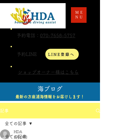
ME
NU
予約電話：
070-7658-5757
予約LINE
LINE登録へ
ショップオーナー様はこちら
海ブログ
最新の方座浦海情報をお届けします！
記事
全ての記事
HDA
全ての記事
3月19日