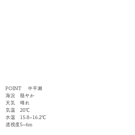
POINT 　中平瀬
海況　穏やか
天気　晴れ
気温　20℃
水温　15.8~16.2℃
透視度5~6m