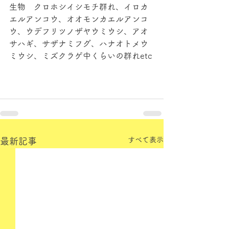
生物　クロホシイシモチ群れ、イロカ
エルアンコウ、オオモンカエルアンコ
ウ、ウデフリツノザヤウミウシ、アオ
サハギ、サザナミフグ、ハナオトメウ
ミウシ、ミズクラゲ中くらいの群れetc
すべて表示
最新記事