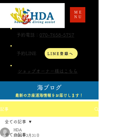
ME
NU
予約電話：
070-7658-5757
予約LINE
LINE登録へ
ショップオーナー様はこちら
海ブログ
最新の方座浦海情報をお届けします！
記事
全ての記事
HDA
全ての記事
2024年3月31日