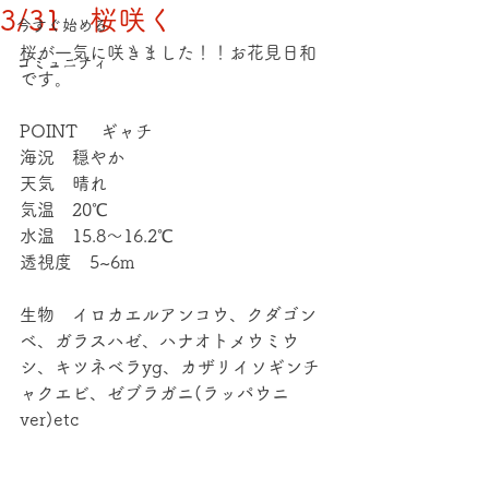
3/31 桜咲く
今すぐ始める
桜が一気に咲きました！！お花見日和
コミュニティ
です。
POINT 　ギャチ
海況　穏やか
天気　晴れ
気温　20℃
水温　15.8～16.2℃
透視度　5~6m
生物　イロカエルアンコウ、クダゴン
ベ、ガラスハゼ、ハナオトメウミウ
シ、キツネベラyg、カザリイソギンチ
ャクエビ、ゼブラガニ(ラッパウニ
ver)etc