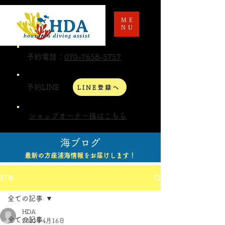
ME
NU
予約電話：
070-7658-5757
予約LINE
LINE登録へ
ショップオーナー様はこちら
海ブログ
最新の方座浦海情報をお届けします！
記事
全ての記事
HDA
全ての記事
2023年4月16日