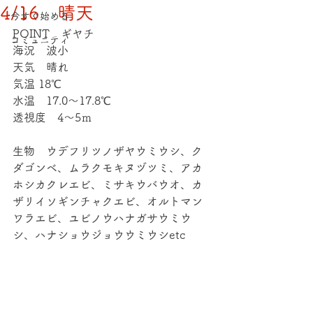
4/16 晴天
今すぐ始める
POINT　ギヤチ
コミュニティ
海況　波小
天気　晴れ
気温 18℃
水温　17.0～17.8℃
透視度　4～5ｍ
生物　ウデフリツノザヤウミウシ、ク
ダゴンベ、ムラクモキヌヅツミ、アカ
ホシカクレエビ、ミサキウバウオ、カ
ザリイソギンチャクエビ、オルトマン
ワラエビ、ユビノウハナガサウミウ
シ、ハナショウジョウウミウシetc