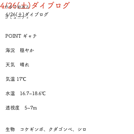
4/26(土)ダイブログ
今すぐ始める
4/26(土)ダイブログ
コミュニティ
POINT ギャチ
海況　穏やか
天気　晴れ
気温 17℃
水温　16.7~18.6℃
透視度　5~7m
生物　コケギンポ、クダゴンベ、シロ