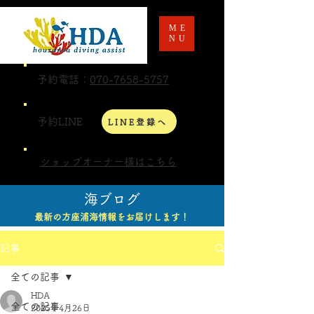
ME
NU
予約電話：
070-7658-5757
予約LINE
LINE登録へ
ショップオーナー様はこちら
海ブログ
最新の方座浦海情報をお届けします！
記事
全ての記事
HDA
全ての記事
2025年4月26日