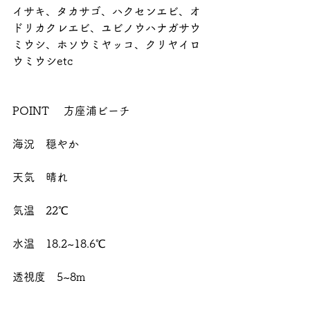
イサキ、タカサゴ、ハクセンエビ、オ
ドリカクレエビ、ユビノウハナガサウ
ミウシ、ホソウミヤッコ、クリヤイロ
ウミウシetc
POINT 　方座浦ビーチ
海況　穏やか
天気　晴れ
気温　22℃
水温　18.2~18.6℃
透視度　5~8m