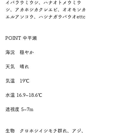
イバラウミウシ、ハナオトメウミウ
シ、アカホシカクレエビ、オオモンカ
エルアンコウ、ハシナガウバウオettc
POINT 中平瀬
海況　穏やか
天気　晴れ
気温　19℃　
水温 16.9~18.6℃
透視度 5~7m
生物　クロホシイシモチ群れ、アジ、