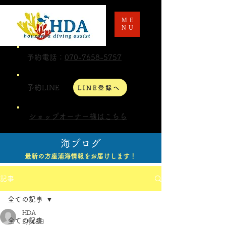
ME
NU
予約電話：
070-7658-5757
予約LINE
LINE登録へ
ショップオーナー様はこちら
海ブログ
最新の方座浦海情報をお届けします！
記事
全ての記事
HDA
全ての記事
5月18日