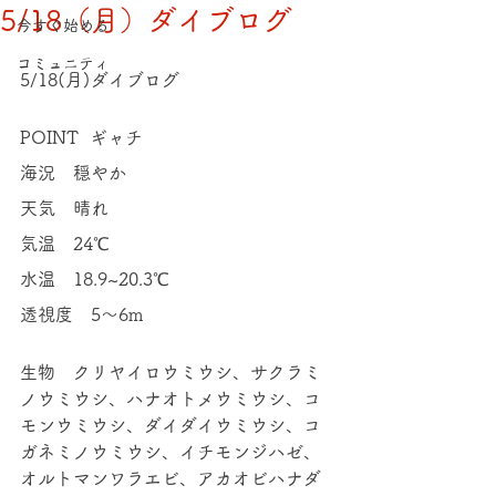
5/18（月）ダイブログ
今すぐ始める
コミュニティ
5/18(月)ダイブログ
POINT  ギャチ
海況　穏やか
天気　晴れ
気温　24℃
水温　18.9~20.3℃
透視度　5～6m
生物　クリヤイロウミウシ、サクラミ
ノウミウシ、ハナオトメウミウシ、コ
モンウミウシ、ダイダイウミウシ、コ
ガネミノウミウシ、イチモンジハゼ、
オルトマンワラエビ、アカオビハナダ