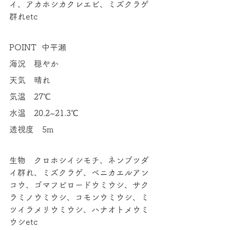
イ、アカホシカクレエビ、ミズクラゲ
群れetc
POINT  中平瀬
海況　穏やか
天気　晴れ
気温　27℃
水温　20.2~21.3℃
透視度　5m
生物　クロホシイシモチ、ネンブツダ
イ群れ、ミズクラゲ、ベニカエルアン
コウ、ゴマフビロードウミウシ、サク
ラミノウミウシ、コモンウミウシ、ミ
ツイラメリウミウシ、ハナオトメウミ
ウシetc