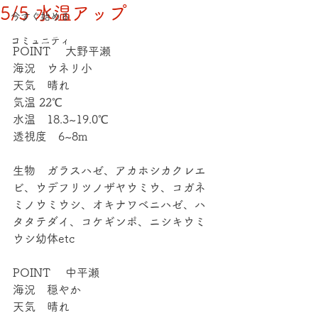
5/5 水温アップ
今すぐ始める
コミュニティ
POINT 　大野平瀬
海況　ウネリ小
天気　晴れ
気温 22℃
水温　18.3~19.0℃
透視度　6~8m
生物　ガラスハゼ、アカホシカクレエ
ビ、ウデフリツノザヤウミウ、コガネ
ミノウミウシ、オキナワベニハゼ、ハ
タタテダイ、コケギンポ、ニシキウミ
ウシ幼体etc
POINT 　中平瀬
海況　穏やか
天気　晴れ