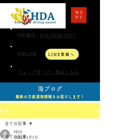
ME
NU
予約電話：
070-7658-5757
予約LINE
LINE登録へ
ショップオーナー様はこちら
海ブログ
最新の方座浦海情報をお届けします！
記事
全ての記事
HDA
全ての記事
2023年5月5日