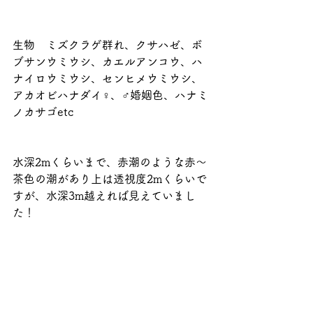
生物　ミズクラゲ群れ、クサハゼ、ボ
ブサンウミウシ、カエルアンコウ、ハ
ナイロウミウシ、センヒメウミウシ、
アカオビハナダイ♀、♂婚姻色、ハナミ
ノカサゴetc
水深2mくらいまで、赤潮のような赤～
茶色の潮があり上は透視度2mくらいで
すが、水深3m越えれば見えていまし
た！