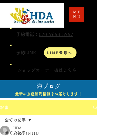
ME
NU
予約電話：
070-7658-5757
予約LINE
LINE登録へ
ショップオーナー様はこちら
海ブログ
最新の方座浦海情報をお届けします！
記事
全ての記事
HDA
全ての記事
2025年6月11日