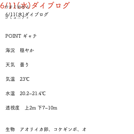
6/11(水)ダイブログ
今すぐ始める
6/11(水)ダイブログ
コミュニティ
POINT ギャチ
海況　穏やか
天気　曇り
気温　23℃
水温　20.2~21.4℃
透視度　上2m 下7~10m
生物　アオリイカ卵、コケギンポ、オ