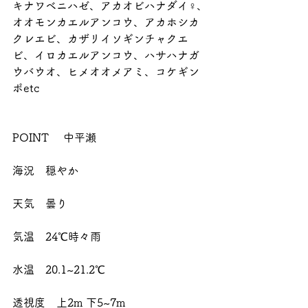
キナワベニハゼ、アカオビハナダイ♀、
オオモンカエルアンコウ、アカホシカ
クレエビ、カザリイソギンチャクエ
ビ、イロカエルアンコウ、ハサハナガ
ウバウオ、ヒメオオメアミ、コケギン
ポetc
POINT 　中平瀬
海況　穏やか
天気　曇り
気温　24℃時々雨
水温　20.1~21.2℃
透視度　上2m 下5~7m