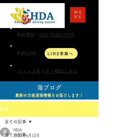
ME
NU
予約電話：
070-7658-5757
予約LINE
LINE登録へ
ショップオーナー様はこちら
海ブログ
最新の方座浦海情報をお届けします！
記事
全ての記事
HDA
全ての記事
2023年6月12日