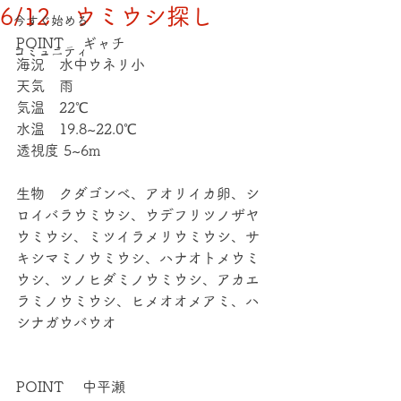
6/12 ウミウシ探し
今すぐ始める
POINT 　ギャチ
コミュニティ
海況　水中ウネリ小
天気　雨
気温　22℃
水温　19.8~22.0℃
透視度 5~6m
生物　クダゴンベ、アオリイカ卵、シ
ロイバラウミウシ、ウデフリツノザヤ
ウミウシ、ミツイラメリウミウシ、サ
キシマミノウミウシ、ハナオトメウミ
ウシ、ツノヒダミノウミウシ、アカエ
ラミノウミウシ、ヒメオオメアミ、ハ
シナガウバウオ
POINT 　中平瀬