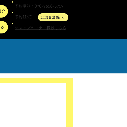
予約電話：
070-7658-5757
紹介
予約LINE
LINE登録へ
する
ショップオーナー様はこちら