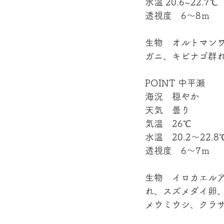
水温 20.6~22.7℃
透視度　6～8ｍ
生物　オルトマン
ガニ、キビナゴ群れe
POINT 中平瀬
海況　穏やか
天気　曇り
気温　26℃
水温　20.2～22.8
透視度　6～7ｍ
生物　イロカエル
れ、スズメダイ卵
メウミウシ、クラサ