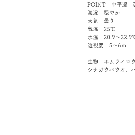
POINT　中平瀬　
海況　穏やか
天気　曇り
気温　25℃
水温　20.9～22.9
透視度　5～6ｍ
生物　ホムライロ
シナガウバウオ、ハ