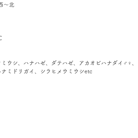
西～北
℃
ウミウシ、ハナハゼ、ダテハゼ、アカオビハナダイ♂♀、
ナミドリガイ、シラヒメウミウシetc