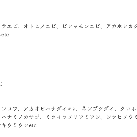
ワラエビ、オトヒメエビ、ビシャモンエビ、アカホシカ
tc
℃
アンコウ、アカオビハナダイ♂♀、ネンブツダイ、クロホ
、ハナミノカサゴ、ミツイラメリウミウシ、シラヒメウ
キウミウシetc