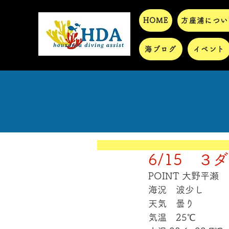
HOME
方座浦につい
海ブログ
イベント
6/15 ３
POINT 大野平瀬
海況　波少し
天気　曇り
気温　25℃