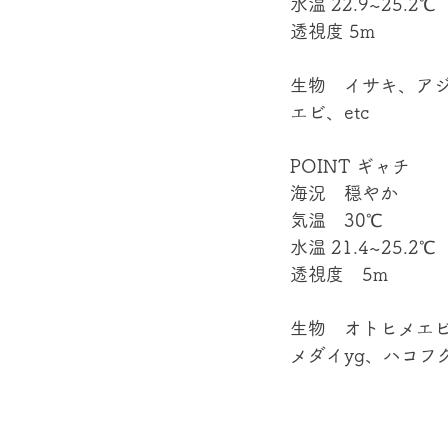
水温 22.9~25.2℃
透視度 5m
生物　イサキ、ア
エビ、etc
POINT ギャチ
海況　穏やか
気温　30℃
水温 21.4~25.2℃
透視度　5m
生物　オトヒメエ
メダイyg、ハコフグy