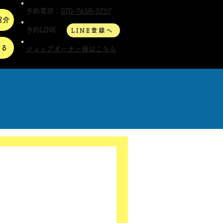
予約電話：
070-7658-5757
紹介
予約LINE
LINE登録へ
する
ショップオーナー様はこちら