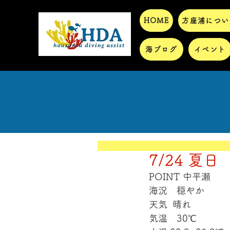
HOME
方座浦につい
海ブログ
イベント
7/24 夏日
POINT 中平瀬
海況　穏やか
天気  晴れ
気温　30℃