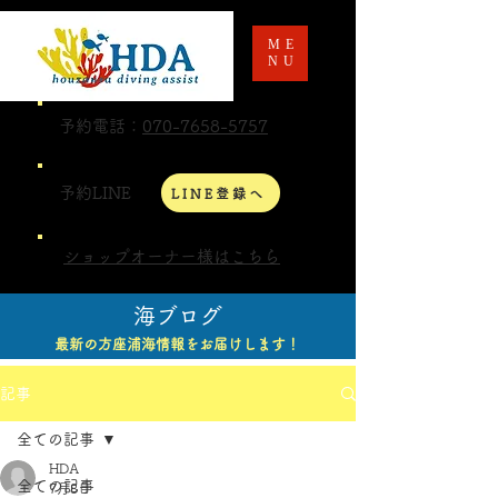
ME
NU
予約電話：
070-7658-5757
予約LINE
LINE登録へ
ショップオーナー様はこちら
海ブログ
最新の方座浦海情報をお届けします！
記事
全ての記事
HDA
全ての記事
7月8日