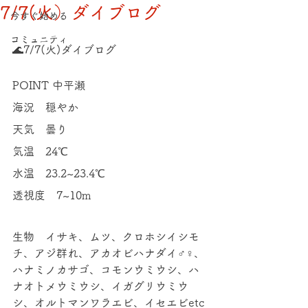
7/7(火）ダイブログ
今すぐ始める
コミュニティ
🌊7/7(火)ダイブログ 
POINT 中平瀬 
海況　穏やか 
天気　曇り 
気温　24℃
水温　23.2~23.4℃ 
透視度　7~10m 
生物　イサキ、ムツ、クロホシイシモ
チ、アジ群れ、アカオビハナダイ♂♀、
ハナミノカサゴ、コモンウミウシ、ハ
ナオトメウミウシ、イガグリウミウ
シ、オルトマンワラエビ、イセエビetc 