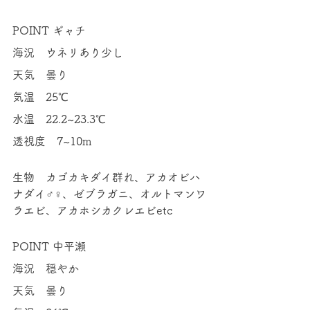
POINT ギャチ 
海況　ウネリあり少し 
天気　曇り 
気温　25℃ 
水温　22.2~23.3℃ 
透視度　7~10m 
生物　カゴカキダイ群れ、アカオビハ
ナダイ♂♀、ゼブラガニ、オルトマンワ
ラエビ、アカホシカクレエビetc 
POINT 中平瀬 
海況　穏やか 
天気　曇り 