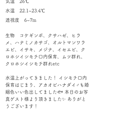
気温　26℃ 
水温　22.1~23.4℃ 
透視度　6~7m 
生物　コケギンポ、クサハゼ、ヒラ
メ、ハナミノカサゴ、オルトマンワラ
エビ、イサキ、メジナ、イセエビ、ク
ロホシイシモチ口内保育、ムツ群れ、
クロホシイシモチ群れetc 
水温上がってきました！ イシモチ口内
保育はじまり、アカオビハナダイ♂も婚
姻色いい色出してました🐟 本日のお写
真ゲスト様より頂きました✨ ありがと
うございます！