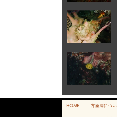
HOME
方座浦につい