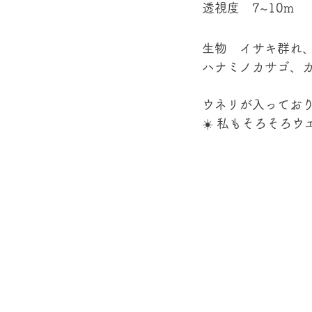
透視度　7~10m 
生物　イサキ群れ
ハナミノカサゴ、カ
ウネリが入ってお
☀️ 私もそろそろウ