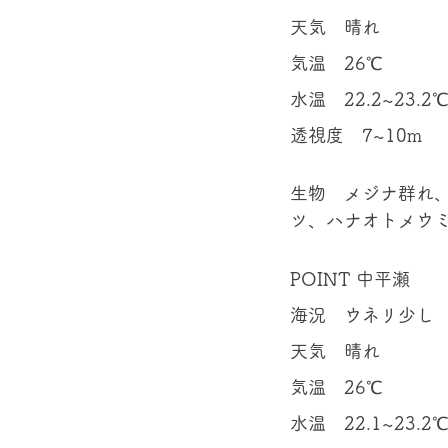
天気　晴れ 
気温　26℃ 
水温　22.2~23.2℃
透視度　7~10m 
生物　メジナ群れ
ツ、ハナオトメウミ
POINT 中平瀬 
海況　ウネリ少し 
天気　晴れ 
気温　26℃ 
水温　22.1~23.2℃