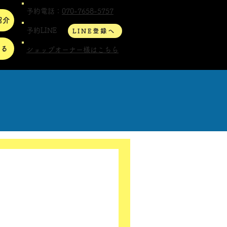
予約電話：
070-7658-5757
紹介
予約LINE
LINE登録へ
する
ショップオーナー様はこちら