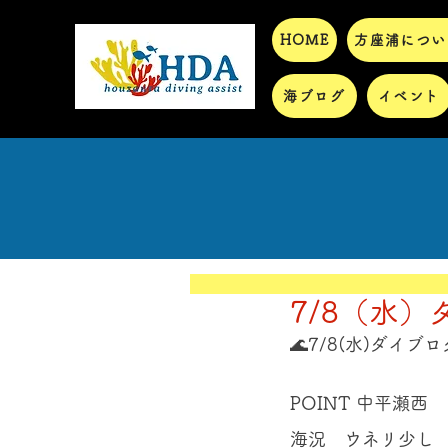
HOME
方座浦につい
海ブログ
イベント
7/8（水）
🌊7/8(水)ダイブロ
POINT 中平瀬西 
海況　ウネリ少し 