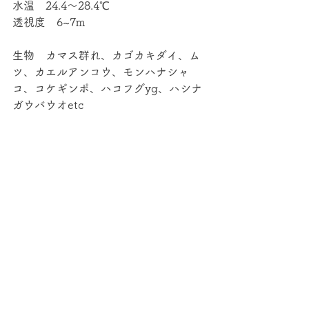
水温　24.4～28.4℃
透視度　6~7m
生物　カマス群れ、カゴカキダイ、ム
ツ、カエルアンコウ、モンハナシャ
コ、コケギンポ、ハコフグyg、ハシナ
ガウバウオetc