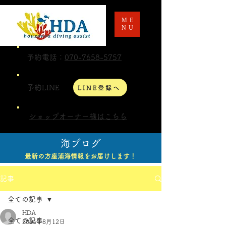
ME
NU
予約電話：
070-7658-5757
予約LINE
LINE登録へ
ショップオーナー様はこちら
海ブログ
最新の方座浦海情報をお届けします！
記事
全ての記事
HDA
全ての記事
2024年8月12日