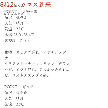
8/12 カマス到来
今すぐ始める
POINT 　大野平瀬
コミュニティ
海況　穏やか
天気　晴れ
気温　32℃
水温 23.0~28.4℃
透視度　7~8m
生物　キビナゴ群れ、イサキ、メジ
ナ、
クリアクリーナーシュリンプ、ガラス
ハゼ、メジナ群れ、アカホシカクレエ
ビ、コガネスズメダイetc
POINT 　ギャチ
海況　穏やか
天気　晴れ
気温　33℃