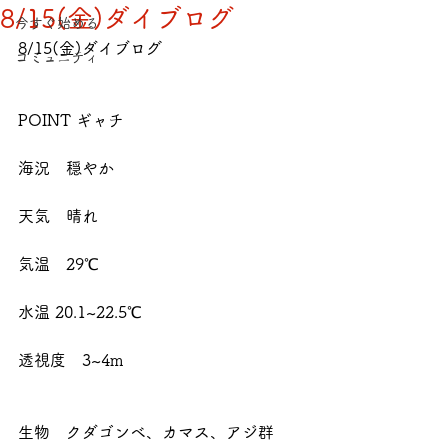
8/15(金)ダイブログ
今すぐ始める
8/15(金)ダイブログ
コミュニティ
POINT ギャチ
海況　穏やか
天気　晴れ
気温　29℃
水温 20.1~22.5℃
透視度　3~4m
生物　クダゴンベ、カマス、アジ群