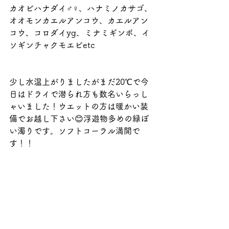
カオビハナダイ♂♀、ハナミノカサゴ、
オオモンカエルアンコウ、カエルアン
コウ、コロダイyg、ミナミギンポ、イ
ソギンチャクモエビetc
少し水温上がりましたがまだ20℃で今
日はドライで潜られ方も数名いらっし
ゃいました！ウエットの方は暖かい装
備でお越し下さい😊浮遊物多めの緑ぽ
い濁りです。ソフトコーラル満開で
す！！