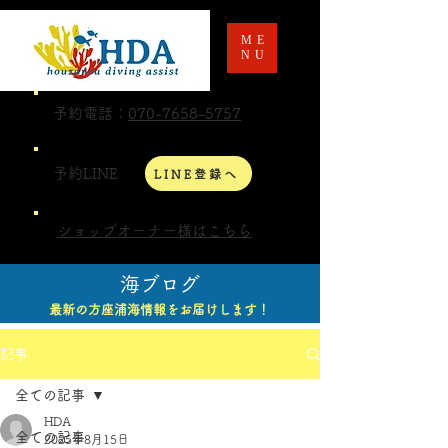
ME
NU
予約電話：
070-7658-5757
予約LINE
LINE登録へ
ショップオーナー様はこちら
海ブログ
最新の方座浦海情報をお届けします！
記事
全ての記事
HDA
全ての記事
2025年8月15日