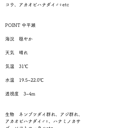
コウ、アカオビハナダイ♂♀etc
POINT 中平瀬
海況　穏やか
天気　晴れ
気温　31℃
水温　19.5~22.0℃
透視度　3~4m
生物　ネンブツダイ群れ、アジ群れ、
アカオビハナダイ♂♀、ハナミノカサ