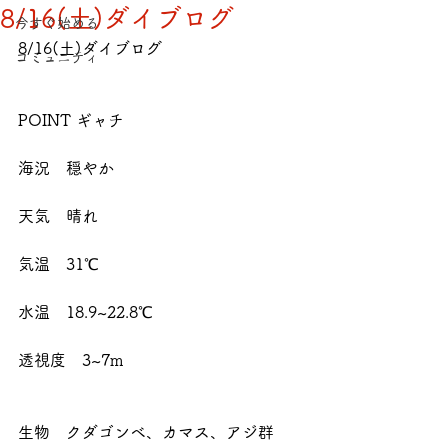
8/16(土)ダイブログ
今すぐ始める
8/16(土)ダイブログ
コミュニティ
POINT ギャチ
海況　穏やか
天気　晴れ
気温　31℃
水温　18.9~22.8℃
透視度　3~7m
生物　クダゴンベ、カマス、アジ群