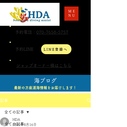
ME
NU
予約電話：
070-7658-5757
予約LINE
LINE登録へ
ショップオーナー様はこちら
海ブログ
最新の方座浦海情報をお届けします！
記事
全ての記事
HDA
全ての記事
2025年8月16日