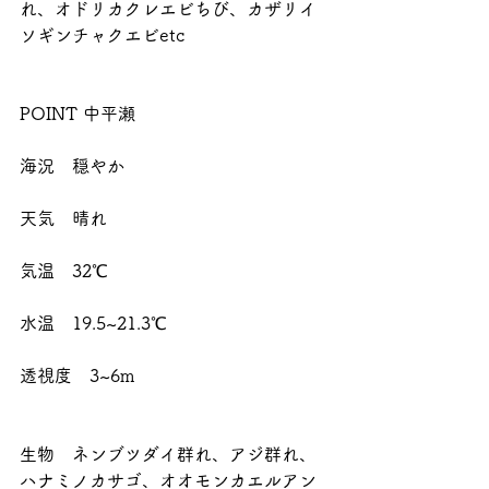
れ、オドリカクレエビちび、カザリイ
ソギンチャクエビetc
POINT 中平瀬
海況　穏やか
天気　晴れ
気温　32℃
水温　19.5~21.3℃　
透視度　3~6m
生物　ネンブツダイ群れ、アジ群れ、
ハナミノカサゴ、オオモンカエルアン