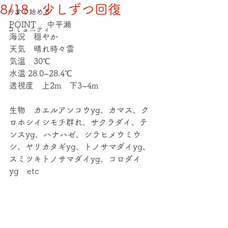
8/18 少しずつ回復
今すぐ始める
POINT 　中平瀬
コミュニティ
海況　穏やか
天気　晴れ時々雲
気温　30℃
水温 28.0~28.4℃
透視度　上2m　下3~4m
生物　カエルアンコウyg、カマス、ク
ロホシイシモチ群れ、サクラダイ、テ
ンスyg、ハナハゼ、シラヒメウミウ
シ、ヤリカタギyg、トノサマダイyg、
スミツキトノサマダイyg、コロダイ
yg　etc