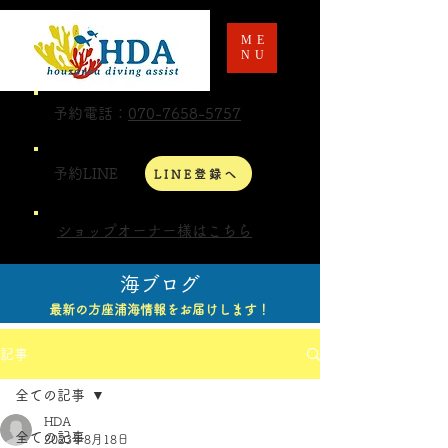
ME
NU
予約電話：
070-7658-5757
予約LINE
LINE登録へ
ショップオーナー様はこちら
海ブログ
最新の方座浦海情報をお届けします！
記事
全ての記事
HDA
全ての記事
2023年8月18日