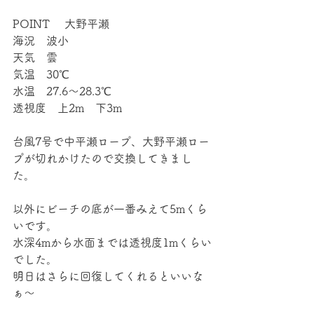
POINT 　大野平瀬
海況　波小
天気　雲
気温　30℃
水温　27.6～28.3℃
透視度　上2m　下3m
台風7号で中平瀬ロープ、大野平瀬ロー
プが切れかけたので交換してきまし
た。
以外にビーチの底が一番みえて5mくら
いです。
水深4mから水面までは透視度1mくらい
でした。
明日はさらに回復してくれるといいな
ぁ～