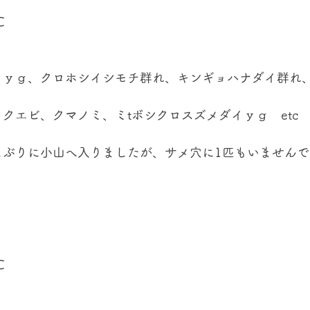
℃
ミｙｇ、クロホシイシモチ群れ、キンギョハナダイ群れ
クエビ、クマノミ、ミtボシクロスズメダイｙｇ　etc
しぶりに小山へ入りましたが、サメ穴に1匹もいませんで
℃