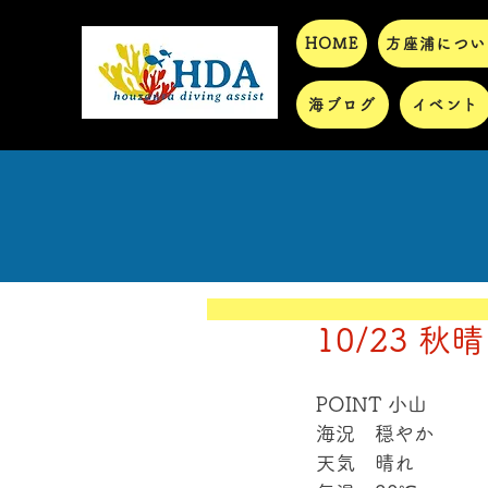
HOME
方座浦につい
海ブログ
イベント
10/23 秋
POINT 小山
海況　穏やか
天気　晴れ