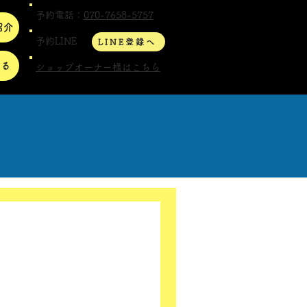
予約電話：
070-7658-5757
紹介
予約LINE
LINE登録へ
する
ショップオーナー様はこちら