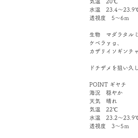
気温　20℃
水温　23.4～23.9
透視度　5～6ｍ
生物　マダラタル
ケベラｙｇ、
カザリイソギンチャ
ドチザメを狙い久
POINT ギヤチ
海況　穏やか
天気　晴れ
気温　22℃
水温　23.2～23.9
透視度　3～5ｍ