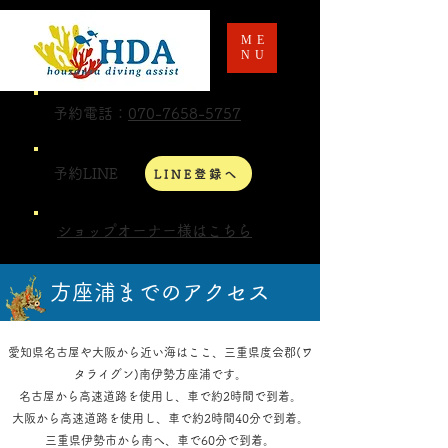
ME
NU
予約電話：
070-7658-5757
予約LINE
LINE登録へ
ショップオーナー様はこちら
​方座浦までのアクセス
愛知県​名古屋や大阪から近い海はここ、三重県度会郡(ワ
タライグン)南伊勢方座浦です。
名古屋から高速道路を使用し、車で約2時間で到着。
大阪から高速道路を使用し、車で約2時間40分で到着。
三重県伊勢市から南へ、車で60分で到着。