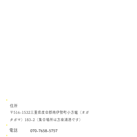
住所
〒516-1532三重県度会郡南伊勢町小方竈（オガ
タガマ）183-2​​（集合場所は方座浦港です）
電話
070-7658-5757