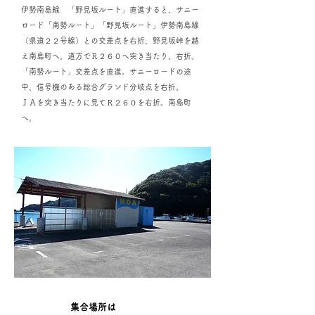
伊勢南島線 「野見坂ルート」直進すると、サニー
ロード「南勢ルート」「野見坂ルート」伊勢南島線
（県道２２号線）との交差点を右折、野見坂峠を越
え南島町へ。道方でＲ２６０へ突き当たり、右折。
「南勢ルート」交差点を直進。サニーロードの途
中、信号機のある総合グランド分岐点を右折。
ＪＡを突き当たりに見てＲ２６０を右折。南島町
へ。
集合場所は