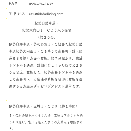
FAX
0596-76-1439
アドレス
assist@hdadiving.com
紀勢自動車道・
紀勢大内山Ｉ・Ｃより来る場合
（約２０分）
伊勢自動車道・勢和多気Ｉ・Ｃ経由で紀勢自動
車道紀勢大内山Ｉ・Ｃを降りて南島町・錦（県
道６８号線）方面へ右折。約７分程走り、錦望
トンネルを通過、錦側に少し下った所でＲ２６
０と合流。左折して、紀勢南島トンネルを通過
して南島町へ 方座浦の看板を目印に右折を直
進すると方座浦ダイビングアシスト港前です。
伊勢自動車道・玉城Ｉ・Ｃより（約１時間）
Ｉ・Ｃ料金所を出てすぐ右折、高速の下をくぐり約
５キロ進む。宮川を越えたすぐの交差点を右折する
と、