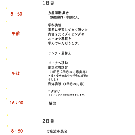
1日目
方座浦港:集合
8：50
(施設案内・書類記入）
学科講習
事前に予習してきて頂いた
午前
内容を元に
ダイビングの
ルールや基礎を
​学んでいただきます。
ランチ・着替え
ビーチへ移動
限定水域講習
（1回目,2回目の内容実施）
​午後
＊浅く安全な水中で呼吸の練習か
らします
海洋講習（1回目の内容）
ログ付け
（ダイビングの記録づけをします）
16：00
解散
2日目
8：50
方座浦港:集合