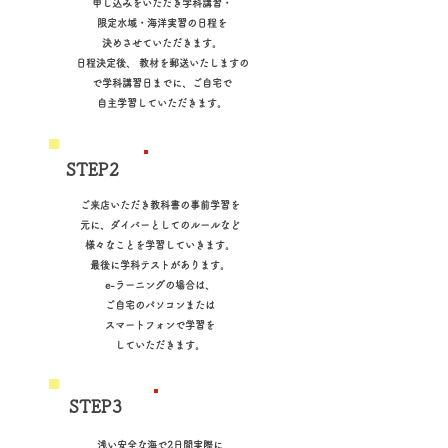
申し込みをいただき学科講習・
限定水域・海洋実習の日程を
決めさせていただきます。
日程決定後、 教材を郵送いたしますの
で学科講習日までに、ご自宅で
自主学習していただきます。
学科講習
​STEP2
ご来店いただき教科書の事前学習を
元に、ダイバーとしてのルールなど
様々なことを学習していきます。
最後に学科テストがあります。
e-ラーニングの場合は、
ご自宅のパソコンまたは
スマートフォンで学習を
していただきます。
​STEP3
限定水域
浅い安全な海で2日間実際に