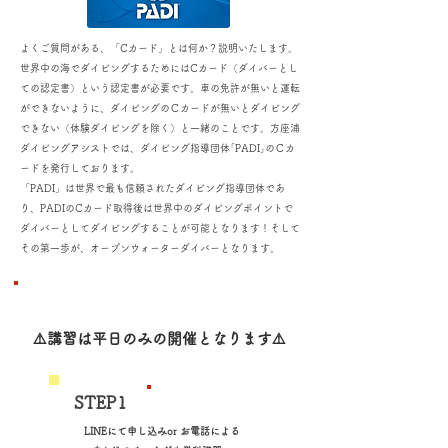
よくご質問がある、「Cカード」とは何か？説明いたします。
世界中の海でダイビングするためにはCカード（ダイバーとし
ての認定書）という認定書が必要です。車の免許が無いと運転
ができないように、ダイビングのＣカードが無いとダイビング
できない（体験ダイビングを除く）と一緒のことです。
方座浦
ダイビングアシストでは、
ダイビング指導団体｢PADI｣のＣカ
ードを発行しております。
「PADI」は世界で最も信頼されたダイビング指導団体であ
り、PADIのCカード取得後は世界中のダイビングポイントで
ダイバーとしてダイビングすることが可能となります！そして
その第一歩が、オープンウォーターダイバーとなります。
PADIオープンウォーターダイバーコース取得まで
​⚠️講習は平日のみの開催となります⚠️
​STEP1
お申し込み
LINEにて申し込みor お電話による