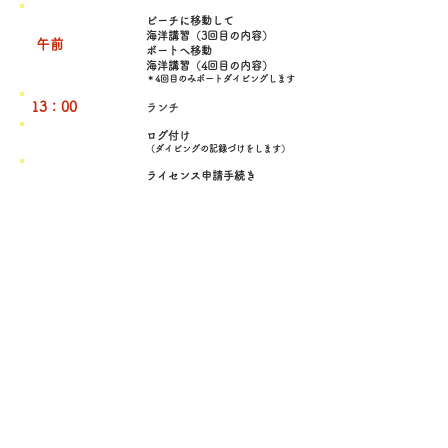
ビーチに移動して
海洋講習（3回目の内容）
午前
ボートへ移動
海洋講習（4回目の内容）
​＊4回目のみボートダイビングします
13：00
ランチ
ログ付け
（ダイビングの記録づけをします）
​ライセンス申請手続き
15：00
解散
​⚠️講習は平日のみの開催となります⚠️
初心者ライセンスコースの​ご予約
ご予約・ご質問は公式LINEかお電話で承っております。
​ご予約の際に
「オープンウォーターダイバーコース希望」or
「初心者ライセンスコース希望」と
お伝えください。
（お電話時、出れない場合は、お掛け直しさせていただきます。）