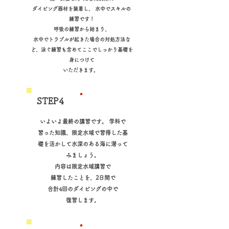
ダイビング器材を装着し、 水中でスキルの
練習です！
呼吸の練習から始まり、
水中でトラブルが起きた場合の対処方法な
ど、泳ぐ練習も含めてここでしっかり基礎を
身につけて
いただきます。
​STEP4
海洋講習
いよいよ最終の講習です。 学科で
習った知識、限定水域で習得した基
礎を活かして
水深のある海に潜って
みましょう。
内容は限定水域講習で
練習したことを、2日間で
合計4回のダイビングの中で
復習します。