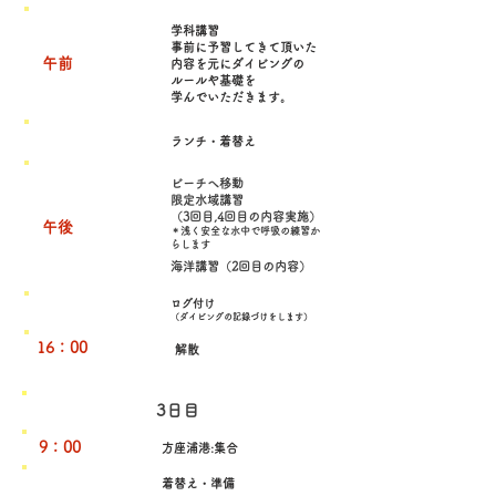
学科講習
事前に予習してきて頂いた
午前
内容を元に
ダイビングの
ルールや基礎を
​学んでいただきます。
ランチ・着替え
ビーチへ移動
限定水域講習
（3回目,4回目の内容実施）
​午後
＊浅く安全な水中で呼吸の練習か
らします
海洋講習（2回目の内容）
ログ付け
（ダイビングの記録づけをします）
16：00
解散
3日目
9：00
方座浦港:集合
​着替え・準備