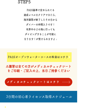
Cカード取得
​STEP5
PADI基準で定められてる
達成レベルをクリアできたら、
海洋講習が終了したその日から
ダイバーの仲間入りです！
世界中のどの海に行っても
ダイビングすることが可能に
なります！が受けられますよ ♪
PADIオープンウォーターコースの料金はコチラ
⚠︎講習は全ての方がメディカルチェックシート
を
ご印刷・ご記入の上、当日ご持参ください
メディカルチェックシートはコチラ
3日間の初心者ライセンス取得スケジュール