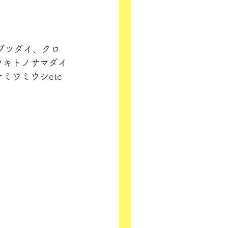
ブツダイ、クロ
ツキトノサマダイ
ウミウシetc