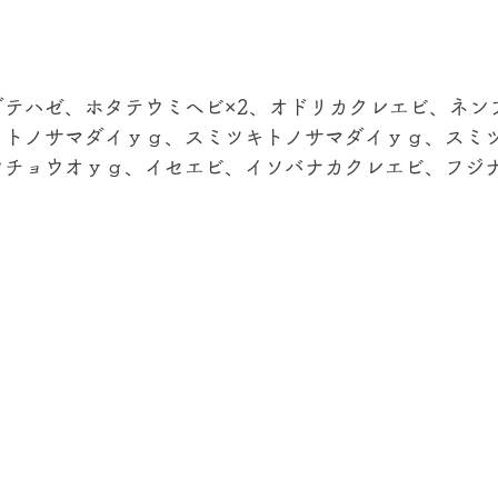
ダテハゼ、ホタテウミヘビ×2、オドリカクレエビ、ネン
、トノサマダイｙｇ、スミツキトノサマダイｙｇ、スミ
チョウオｙｇ、イセエビ、イソバナカクレエビ、フジナミ