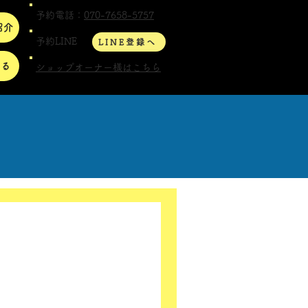
予約電話：
070-7658-5757
紹介
予約LINE
LINE登録へ
する
ショップオーナー様はこちら