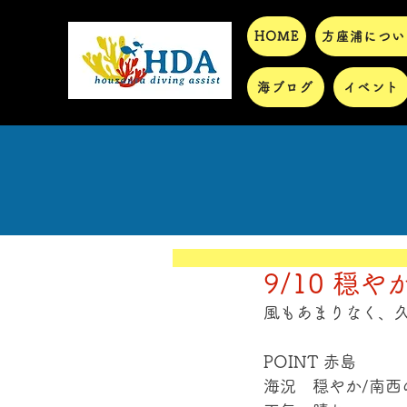
HOME
方座浦につい
海ブログ
イベント
9/10 穏や
風もあまりなく、
POINT 赤島
海況　穏やか/南西