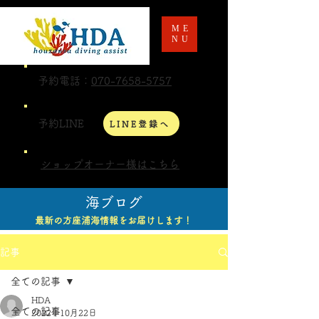
ME
NU
予約電話：
070-7658-5757
予約LINE
LINE登録へ
ショップオーナー様はこちら
海ブログ
最新の方座浦海情報をお届けします！
記事
全ての記事
HDA
全ての記事
2022年10月22日