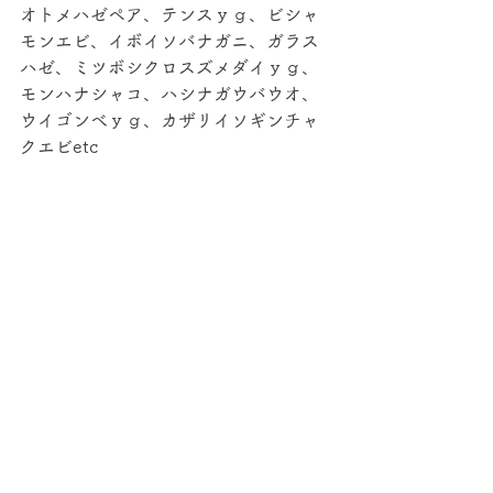
オトメハゼペア、テンスｙｇ、ビシャ
モンエビ、イボイソバナガニ、ガラス
ハゼ、ミツボシクロスズメダイｙｇ、
モンハナシャコ、ハシナガウバウオ、
ウイゴンべｙｇ、カザリイソギンチャ
クエビetc