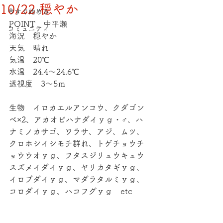
10/22 穏やか
今すぐ始める
POINT　中平瀬
コミュニティ
海況　穏やか
天気　晴れ
気温　20℃
水温　24.4～24.6℃
透視度　3～5ｍ
生物　イロカエルアンコウ、クダゴン
ベ×2、アカオビハナダイｙｇ・♂、ハ
ナミノカサゴ、ワラサ、アジ、ムツ、
クロホシイシモチ群れ、トゲチョウチ
ョウウオｙｇ、フタスジリュウキュウ
スズメイダイｙｇ、ヤリカタギｙｇ、
イロブダイｙｇ、マダラタルミｙｇ、
コロダイｙｇ、ハコフグｙｇ　etc