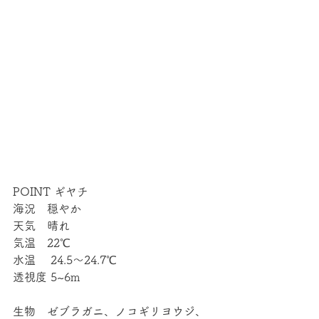
POINT ギヤチ
海況　穏やか
天気　晴れ
気温　22℃
水温 　24.5～24.7℃
透視度 5~6m
生物　ゼブラガニ、ノコギリヨウジ、