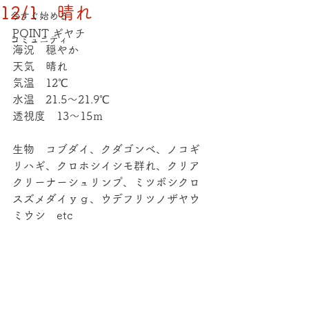
12/1 晴れ
今すぐ始める
POINT ギヤチ
コミュニティ
海況　穏やか
天気　晴れ
気温　12℃
水温　21.5～21.9℃
透視度　13～15ｍ
生物　コブダイ、クダゴンベ、ノコギ
リハギ、クロホシイシモ群れ、クリア
クリーナーシュリンプ、ミツボシクロ
スズメダイｙｇ、ウデフリツノザヤウ
ミウシ　etc