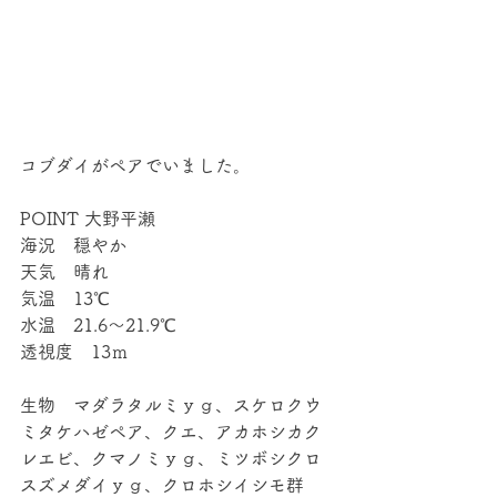
コブダイがペアでいました。
POINT 大野平瀬
海況　穏やか
天気　晴れ
気温　13℃　
水温　21.6～21.9℃
透視度　13ｍ
生物　マダラタルミｙｇ、スケロクウ
ミタケハゼペア、クエ、アカホシカク
レエビ、クマノミｙｇ、ミツボシクロ
スズメダイｙｇ、クロホシイシモ群