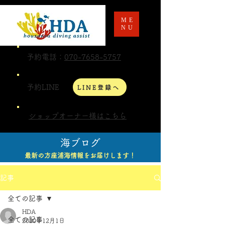
ME
NU
予約電話：
070-7658-5757
予約LINE
LINE登録へ
ショップオーナー様はこちら
海ブログ
最新の方座浦海情報をお届けします！
記事
全ての記事
HDA
全ての記事
2020年12月1日